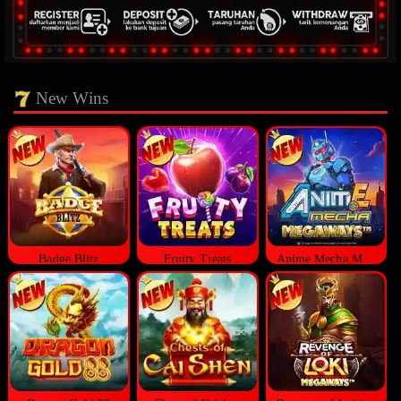
New Wins
Badge Blitz
Fruity Treats
Anime Mecha Megaways