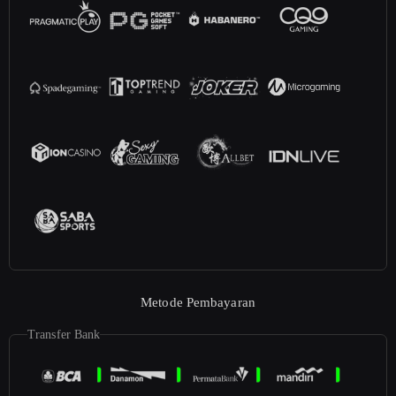
Metode Pembayaran
Transfer Bank