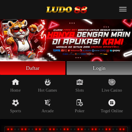
Beranda
Slot Online
Live Casino
Sportsbook
Arcade
Togel Online
Daftar
Login
Poker
Whatsapp
Home
Hot Games
Slots
Live Casino
Telegram
Sports
Arcade
Poker
Togel Online
Livechat