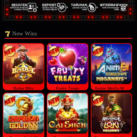
New Wins
Badge Blitz
Fruity Treats
Anime Mecha Megaways