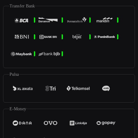
Transfer Bank
Pulsa
E-Money