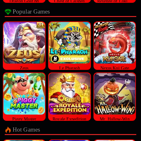
Dragon Gold 88
Chest of Caishen
Revenge of Loki Megaways™
Popular Games
Zeus
Le Pharaoh
Nexus Koi Gate
Piggy Master
Royale Expedition
Mr. Hallow-Win
Hot Games