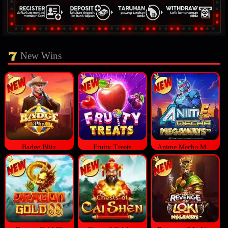
New Wins
Badge Blitz
Fruity Treats
Anime Mecha Megaways