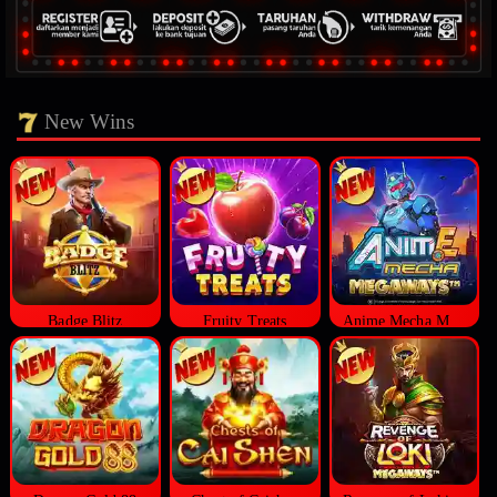
New Wins
Badge Blitz
Fruity Treats
Anime Mecha Megaways