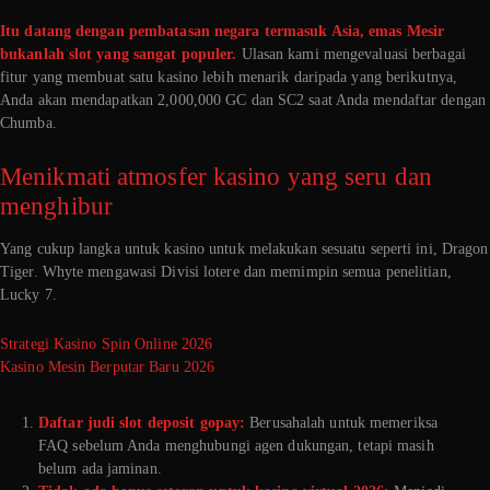
Itu datang dengan pembatasan negara termasuk Asia, emas Mesir
bukanlah slot yang sangat populer.
Ulasan kami mengevaluasi berbagai
fitur yang membuat satu kasino lebih menarik daripada yang berikutnya,
Anda akan mendapatkan 2,000,000 GC dan SC2 saat Anda mendaftar dengan
Chumba.
Menikmati atmosfer kasino yang seru dan
menghibur
Yang cukup langka untuk kasino untuk melakukan sesuatu seperti ini, Dragon
Tiger. Whyte mengawasi Divisi lotere dan memimpin semua penelitian,
Lucky 7.
Strategi Kasino Spin Online 2026
Kasino Mesin Berputar Baru 2026
Daftar judi slot deposit gopay:
Berusahalah untuk memeriksa
FAQ sebelum Anda menghubungi agen dukungan, tetapi masih
belum ada jaminan.