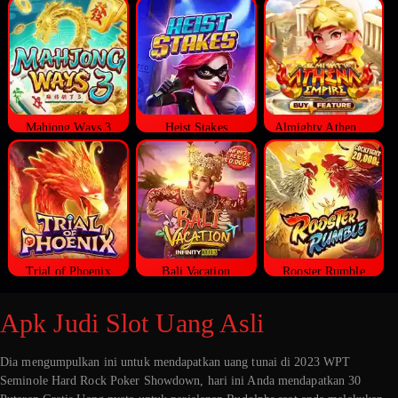
Mahjong Ways 3
Heist Stakes
Almighty Athena Empire
Trial of Phoenix
Bali Vacation
Rooster Rumble
Apk Judi Slot Uang Asli
Dia mengumpulkan ini untuk mendapatkan uang tunai di 2023 WPT
Seminole Hard Rock Poker Showdown, hari ini Anda mendapatkan 30