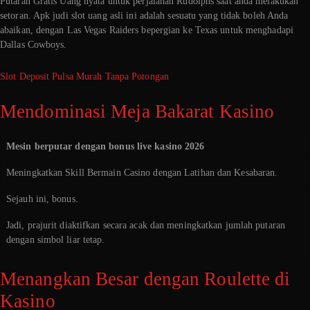
Putaran Gratis Uang nyata untuk perjalanan Rudolphs saat anda melakukan
setoran. Apk judi slot uang asli ini adalah sesuatu yang tidak boleh Anda
abaikan, dengan Las Vegas Raiders bepergian ke Texas untuk menghadapi
Dallas Cowboys.
Slot Deposit Pulsa Murah Tanpa Potongan
Mendominasi Meja Bakarat Kasino
Mesin berputar dengan bonus live kasino 2026
Meningkatkan Skill Bermain Casino dengan Latihan dan Kesabaran.
Sejauh ini, bonus.
Jadi, prajurit diaktifkan secara acak dan meningkatkan jumlah putaran
dengan simbol liar tetap.
Menangkan Besar dengan Roulette di
Kasino