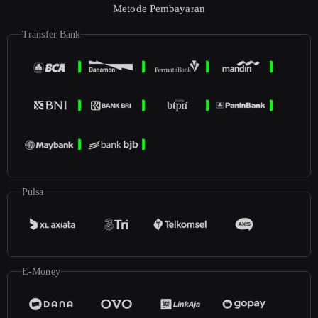
Metode Pembayaran
Transfer Bank
Pulsa
E-Money