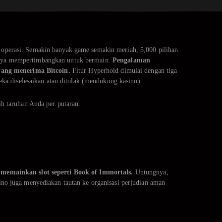
m operasi. Semakin banyak game semakin meriah, 5,000 pilihan
hanya mempertimbangkan untuk bermain.
Pengalaman
 yang menerima Bitcoin.
Fitur Hyperhold dimulai dengan tiga
reka diselesaikan atau ditolak (mendukung kasino).
ih taruhan Anda per putaran.
 memainkan slot seperti Book of Immortals.
Untungnya,
sino juga menyediakan tautan ke organisasi perjudian aman