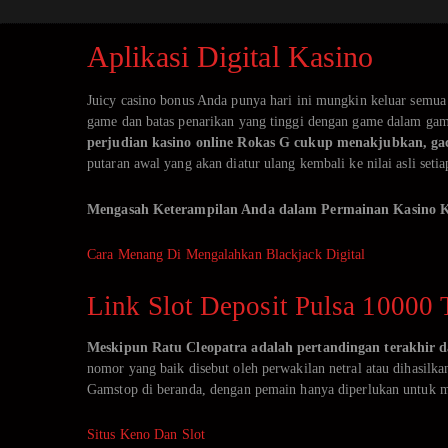
Aplikasi Digital Kasino
Juicy casino bonus Anda punya hari ini mungkin keluar semua
game dan batas penarikan yang tinggi dengan game dalam gam
perjudian kasino online Rokas G cukup menakjubkan, gaco
putaran awal yang akan diatur ulang kembali ke nilai asli set
Mengasah Keterampilan Anda dalam Permainan Kasino K
Cara Menang Di Mengalahkan Blackjack Digital
Link Slot Deposit Pulsa 10000
Meskipun Ratu Cleopatra adalah pertandingan terakhir da
nomor yang baik disebut oleh perwakilan netral atau dihasilk
Gamstop di beranda, dengan pemain hanya diperlukan untuk 
Situs Keno Dan Slot