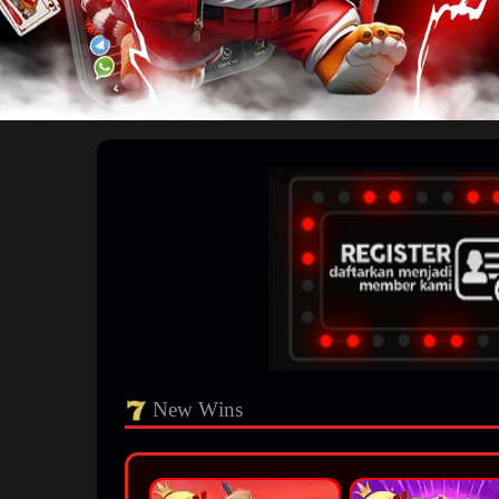
New Wins