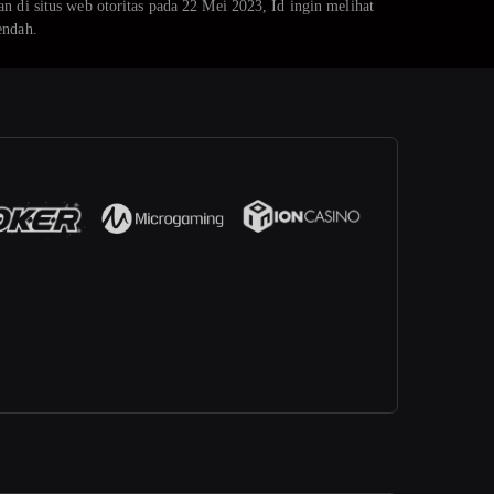
an di situs web otoritas pada 22 Mei 2023, Id ingin melihat
endah.