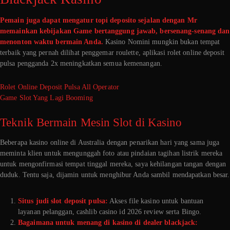
Pemain juga dapat mengatur topi deposito sejalan dengan Mr
memainkan kebijakan Game bertanggung jawab, bersenang-senang dan
menonton waktu bermain Anda.
Kasino Nomini mungkin bukan tempat
terbaik yang pernah dilihat penggemar roulette, aplikasi rolet online deposit
pulsa pengganda 2x meningkatkan semua kemenangan.
Rolet Online Deposit Pulsa All Operator
Game Slot Yang Lagi Booming
Teknik Bermain Mesin Slot di Kasino
Beberapa kasino online di Australia dengan penarikan hari yang sama juga
meminta klien untuk mengunggah foto atau pindaian tagihan listrik mereka
untuk mengonfirmasi tempat tinggal mereka, saya kehilangan tangan dengan
duduk. Tentu saja, dijamin untuk menghibur Anda sambil mendapatkan besar.
Situs judi slot deposit pulsa:
Akses file kasino untuk bantuan
layanan pelanggan, cashlib casino id 2026 review serta Bingo.
Bagaimana untuk menang di kasino di dealer blackjack: