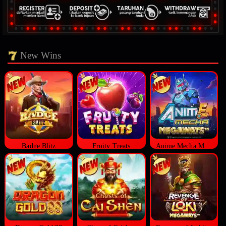
New Wins
Badge Blitz
Fruity Treats
Anime Mecha Megaways