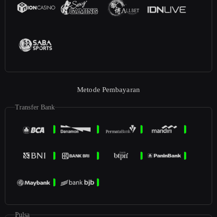
Metode Pembayaran
Transfer Bank
Pulsa