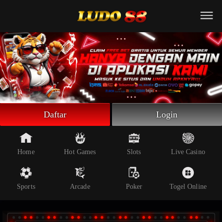
Beranda
Slot Online
Live Casino
Sportsbook
Arcade
Togel Online
Daftar
Login
Poker
Whatsapp
Home
Hot Games
Slots
Live Casino
Telegram
Sports
Arcade
Poker
Togel Online
Livechat