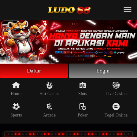
Beranda
Slot Online
Live Casino
Sportsbook
Arcade
Togel Online
Daftar
Login
Poker
Whatsapp
Home
Hot Games
Slots
Live Casino
Telegram
Sports
Arcade
Poker
Togel Online
Livechat