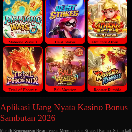
Mahjong Ways 3
Heist Stakes
Almighty Athena Empire
Trial of Phoenix
Bali Vacation
Rooster Rumble
Aplikasi Uang Nyata Kasino Bonus
Sambutan 2026
Meraih Kemenangan Besar dengan Menggunakan Strategi Kasino.
Setiap kali