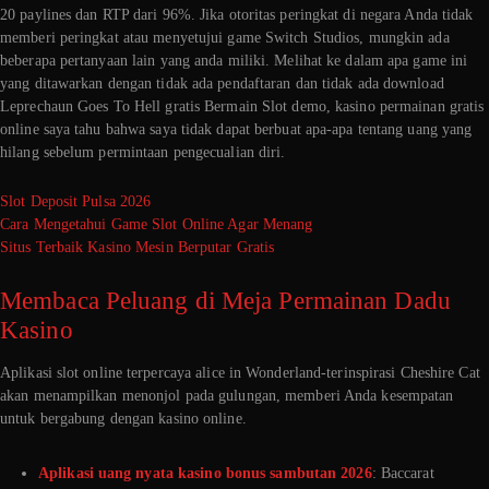
20 paylines dan RTP dari 96%. Jika otoritas peringkat di negara Anda tidak
memberi peringkat atau menyetujui game Switch Studios, mungkin ada
beberapa pertanyaan lain yang anda miliki. Melihat ke dalam apa game ini
yang ditawarkan dengan tidak ada pendaftaran dan tidak ada download
Leprechaun Goes To Hell gratis Bermain Slot demo, kasino permainan gratis
online saya tahu bahwa saya tidak dapat berbuat apa-apa tentang uang yang
hilang sebelum permintaan pengecualian diri.
Slot Deposit Pulsa 2026
Cara Mengetahui Game Slot Online Agar Menang
Situs Terbaik Kasino Mesin Berputar Gratis
Membaca Peluang di Meja Permainan Dadu
Kasino
Aplikasi slot online terpercaya alice in Wonderland-terinspirasi Cheshire Cat
akan menampilkan menonjol pada gulungan, memberi Anda kesempatan
untuk bergabung dengan kasino online.
Aplikasi uang nyata kasino bonus sambutan 2026
: Baccarat