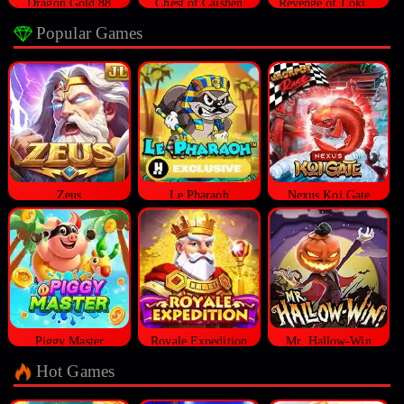
Dragon Gold 88
Chest of Caishen
Revenge of Loki Megaways™
Popular Games
Zeus
Le Pharaoh
Nexus Koi Gate
Piggy Master
Royale Expedition
Mr. Hallow-Win
Hot Games