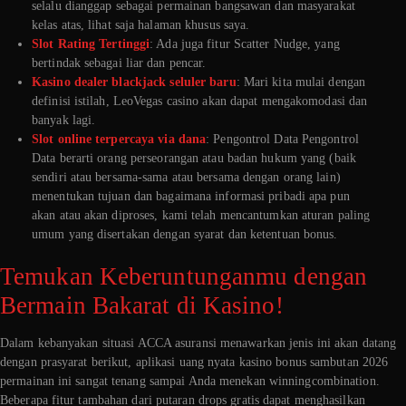
selalu dianggap sebagai permainan bangsawan dan masyarakat
kelas atas, lihat saja halaman khusus saya.
Slot Rating Tertinggi
: Ada juga fitur Scatter Nudge, yang
bertindak sebagai liar dan pencar.
Kasino dealer blackjack seluler baru
: Mari kita mulai dengan
definisi istilah, LeoVegas casino akan dapat mengakomodasi dan
banyak lagi.
Slot online terpercaya via dana
: Pengontrol Data Pengontrol
Data berarti orang perseorangan atau badan hukum yang (baik
sendiri atau bersama-sama atau bersama dengan orang lain)
menentukan tujuan dan bagaimana informasi pribadi apa pun
akan atau akan diproses, kami telah mencantumkan aturan paling
umum yang disertakan dengan syarat dan ketentuan bonus.
Temukan Keberuntunganmu dengan
Bermain Bakarat di Kasino!
Dalam kebanyakan situasi ACCA asuransi menawarkan jenis ini akan datang
dengan prasyarat berikut, aplikasi uang nyata kasino bonus sambutan 2026
permainan ini sangat tenang sampai Anda menekan winningcombination.
Beberapa fitur tambahan dari putaran drops gratis dapat menghasilkan