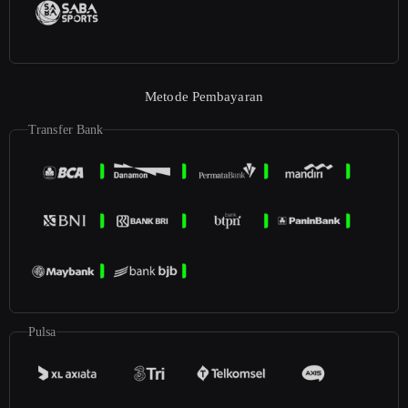
Metode Pembayaran
Transfer Bank
Pulsa