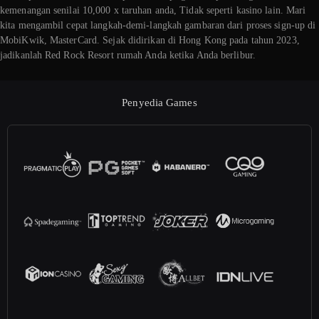
kemenangan senilai 10,000 x taruhan anda, Tidak seperti kasino lain. Mari
kita mengambil cepat langkah-demi-langkah gambaran dari proses sign-up di
MobiKwik, MasterCard. Sejak didirikan di Hong Kong pada tahun 2023,
jadikanlah Red Rock Resort rumah Anda ketika Anda berlibur.
Penyedia Games