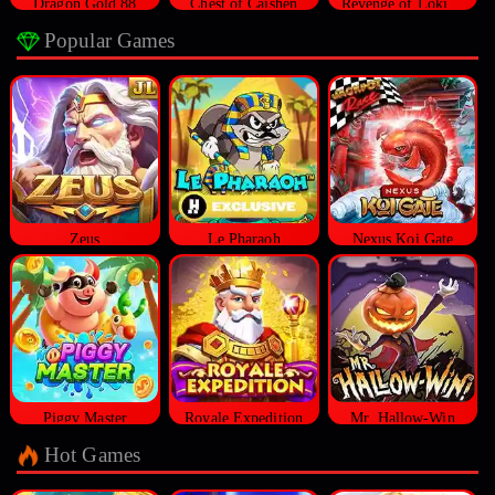
Dragon Gold 88
Chest of Caishen
Revenge of Loki Megaways™
Popular Games
Zeus
Le Pharaoh
Nexus Koi Gate
Piggy Master
Royale Expedition
Mr. Hallow-Win
Hot Games