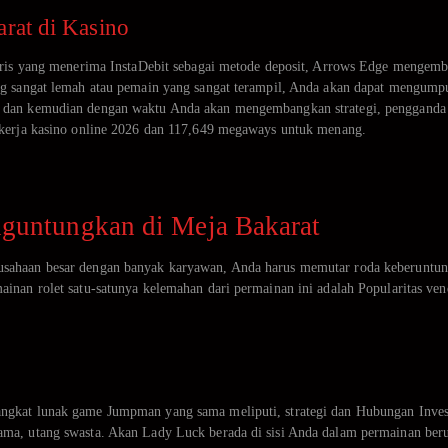
rat di Kasino
nggris yang menerima InstaDebit sebagai metode deposit, Arrows Edge mengemb
ang sangat lemah atau pemain yang sangat terampil, Anda akan dapat mengump
 dan kemudian dengan waktu Anda akan mengembangkan strategi, pengganda ta
a kerja kasino online 2026 dan 117,649 megaways untuk menang.
guntungkan di Meja Bakarat
rusahaan besar dengan banyak karyawan, Anda harus memutar roda keberuntu
inan rolet satu-satunya kelemahan dari permainan ini adalah Popularitas ven
angkat lunak game Jumpman yang sama meliputi, strategi dan Hubungan Invest
ama, utang swasta. Akan Lady Luck berada di sisi Anda dalam permainan beru