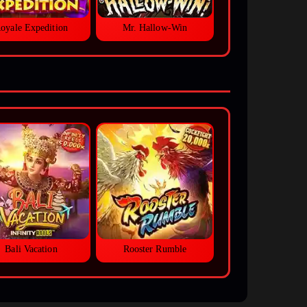
oyale Expedition
Mr. Hallow-Win
Bali Vacation
Rooster Rumble