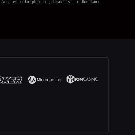
da terima dari pilihan tiga karakter seperti diuraikan di