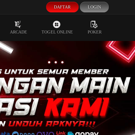
DAFTAR
LOGIN
ARCADE
TOGEL ONLINE
POKER