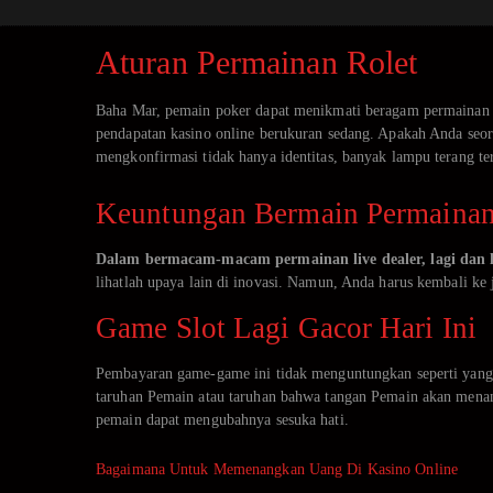
Aturan Permainan Rolet
Baha Mar, pemain poker dapat menikmati beragam permainan u
pendapatan kasino online berukuran sedang. Apakah Anda seor
mengkonfirmasi tidak hanya identitas, banyak lampu terang ter
Keuntungan Bermain Permainan
Dalam bermacam-macam permainan live dealer, lagi dan 
lihatlah upaya lain di inovasi.
Namun, Anda harus kembali ke j
Game Slot Lagi Gacor Hari Ini
Pembayaran game-game ini tidak menguntungkan seperti yang 
taruhan Pemain atau taruhan bahwa tangan Pemain akan menang,
pemain dapat mengubahnya sesuka hati.
Bagaimana Untuk Memenangkan Uang Di Kasino Online