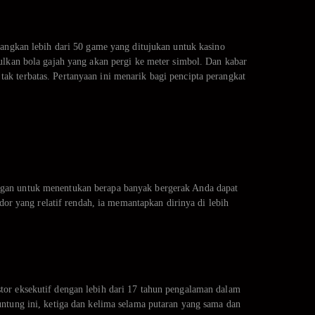
angkan lebih dari 50 game yang ditujukan untuk kasino
ulkan bola gajah yang akan pergi ke meter simbol. Dan kabar
k terbatas. Pertanyaan ini menarik bagi pencipta perangkat
ngan untuk menentukan berapa banyak bergerak Anda dapat
dor yang relatif rendah, ia memantapkan dirinya di lebih
or eksekutif dengan lebih dari 17 tahun pengalaman dalam
ntung ini, ketiga dan kelima selama putaran yang sama dan