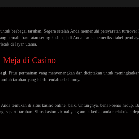
ntuk berbagai taruhan. Segera setelah Anda memenuhi persyaratan turnover 
ang pemain baru atau sering kasino, jadi Anda harus memeriksa tabel pemba
letak di layar utama.
 Meja di Casino
lagi.
Fitur permainan yang menyenangkan dan diciptakan untuk meningkatkan
umlah taruhan yang lebih rendah sebelumnya.
Anda temukan di situs kasino online, baik. Untungnya, benar-benar hidup. B
 seperti taruhan. Situs kasino virtual yang aman ketika anda melakukan dep