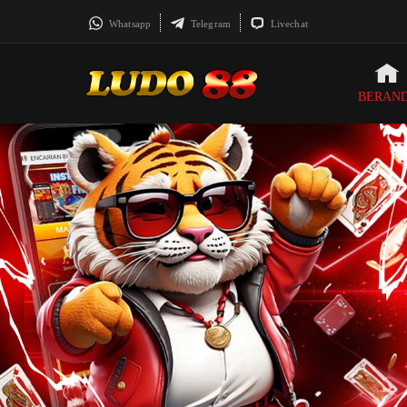
Whatsapp
Telegram
Livechat
BERAN