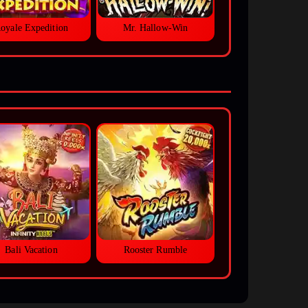
oyale Expedition
Mr. Hallow-Win
Bali Vacation
Rooster Rumble