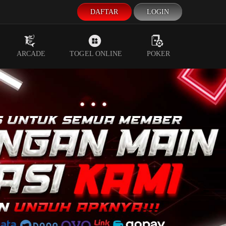
DAFTAR
LOGIN
ARCADE
TOGEL ONLINE
POKER