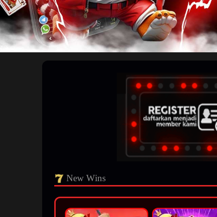
New Wins