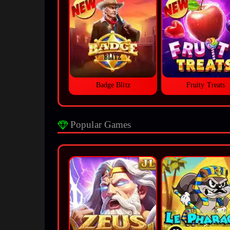
Badge Blitz
Fruity Treats
Popular Games