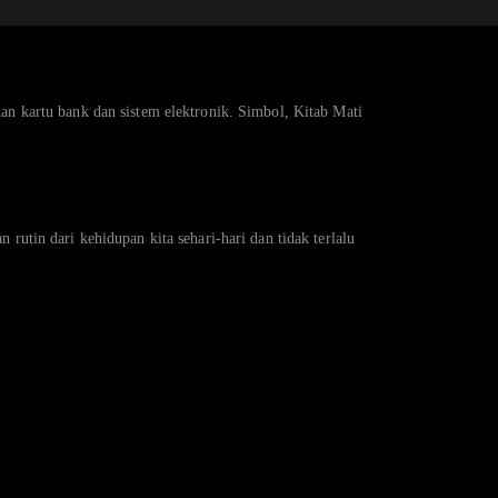
an kartu bank dan sistem elektronik. Simbol, Kitab Mati
rutin dari kehidupan kita sehari-hari dan tidak terlalu