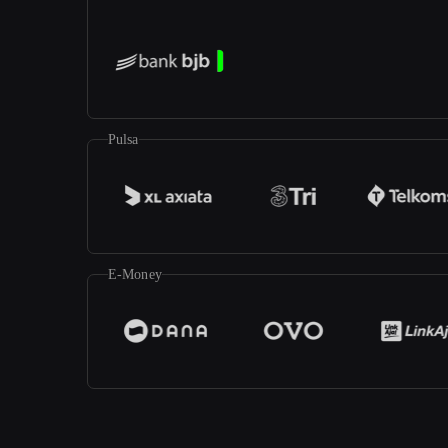
Pulsa
E-Money