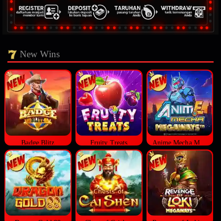
New Wins
Badge Blitz
Fruity Treats
Anime Mecha Megaways