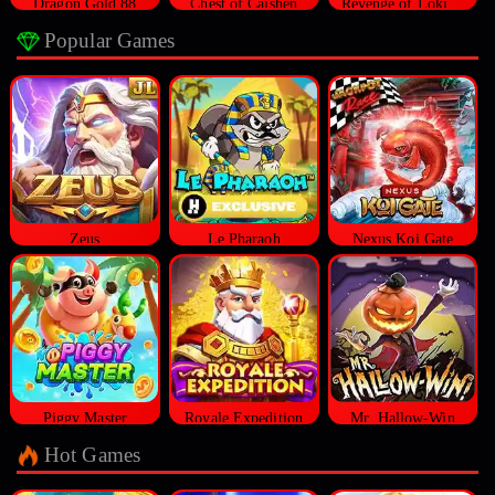
Dragon Gold 88
Chest of Caishen
Revenge of Loki Megaways™
Popular Games
Zeus
Le Pharaoh
Nexus Koi Gate
Piggy Master
Royale Expedition
Mr. Hallow-Win
Hot Games