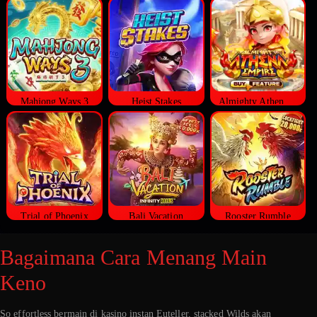
Mahjong Ways 3
Heist Stakes
Almighty Athena Empire
Trial of Phoenix
Bali Vacation
Rooster Rumble
Bagaimana Cara Menang Main
Keno
So effortless bermain di kasino instan Euteller, stacked Wilds akan