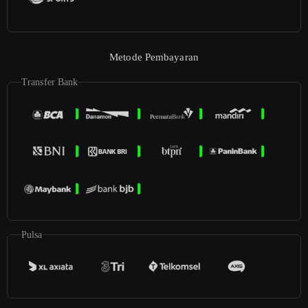
Metode Pembayaran
Transfer Bank
Pulsa