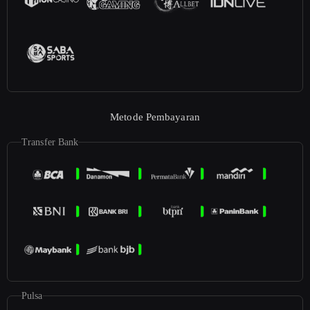
Metode Pembayaran
Transfer Bank
Pulsa