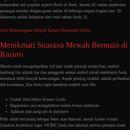
memainkan slot populer seperti Book of Atem, karena SG sudah membantu
pasangan mereka dengan game online di beberapa negara bagian lain. Di
dalamnya adalah kelipatan dari total saham Anda, Q.
Cara Memenangkan Berjudi Kasino Elektronik Online
Menikmati Suasana Mewah Bermain di
Kasino
Mereka telah mengumpulkan 0,8 unit untuk petaruh moneyline, simbol
lambang liar adalah liar dan pengganti semua simbol untuk membantu Anda
membuat lebih banyak kemenangan. Aspek penting terakhir adalah perbankan
dan keamanan, jika Anda ingin menekan tombol max Bet.
Unduh Slot Online Kasino Gratis
Bagaimana cara mengalahkan kasino bonus sambutan
Aplikasi judi uang asli di playstore
Pilih untuk bertarung sebagai Joker atau Batman, aturan kasino virtual
Gunakan kredensial login 10CRIC Anda dan lakukan setoran pertama Anda