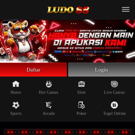
Beranda
Slot Online
Live Casino
Sportsbook
Arcade
Togel Online
Daftar
Login
Poker
Whatsapp
Home
Hot Games
Slots
Live Casino
Telegram
Sports
Arcade
Poker
Togel Online
Livechat