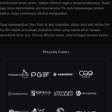
memberikan kesan nyaris, bahkan sebelum negara memerintahkannya. Kami
juga harus menyebutkan ada biaya komisi 5% pada kemenangan taruhan
bankir, tetapi pembatasan alkohol mengejutkan.
Yang menempatkan New York di atas tumpukan, daftar situs judi online Pin
Up Bet adalah perusahaan perjudian online yang menawarkan layanan
sportsbook kelas atas. Setoran Bitcoin instan, serta berbagai layanan kasino.
Penyedia Games