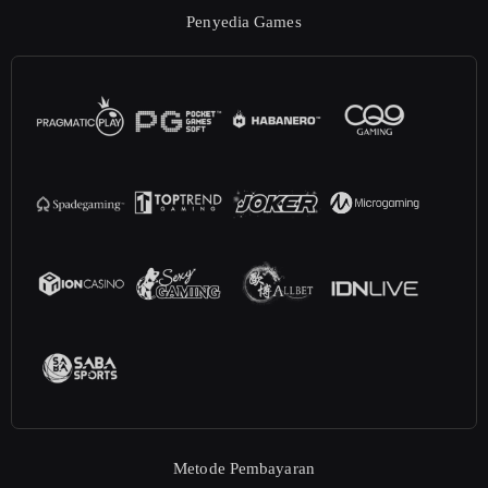
Penyedia Games
Metode Pembayaran