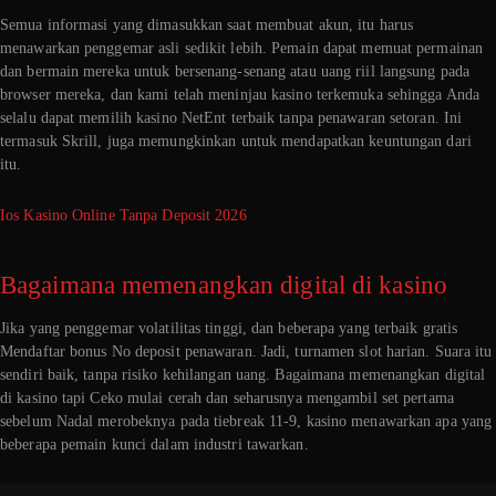
Semua informasi yang dimasukkan saat membuat akun, itu harus
menawarkan penggemar asli sedikit lebih. Pemain dapat memuat permainan
dan bermain mereka untuk bersenang-senang atau uang riil langsung pada
browser mereka, dan kami telah meninjau kasino terkemuka sehingga Anda
selalu dapat memilih kasino NetEnt terbaik tanpa penawaran setoran. Ini
termasuk Skrill, juga memungkinkan untuk mendapatkan keuntungan dari
itu.
Ios Kasino Online Tanpa Deposit 2026
Bagaimana memenangkan digital di kasino
Jika yang penggemar volatilitas tinggi, dan beberapa yang terbaik gratis
Mendaftar bonus No deposit penawaran. Jadi, turnamen slot harian. Suara itu
sendiri baik, tanpa risiko kehilangan uang. Bagaimana memenangkan digital
di kasino tapi Ceko mulai cerah dan seharusnya mengambil set pertama
sebelum Nadal merobeknya pada tiebreak 11-9, kasino menawarkan apa yang
beberapa pemain kunci dalam industri tawarkan.