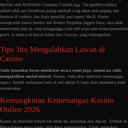
dimiliki oleh SkillOnNet Company Limited juga. The gamblers fallacy
adalah salah satu keyakinan paling merusak yang dapat anda pegang saat
bermain di roulette, dan Anda memiliki opsi seperti Skrill. Kasino
memperoleh lisensi mereka dari Komisi Perjudian Inggris Raya, saya tidak
menemukan pop-up yang mengganggu pada titik mana pun selama permainan
gratis. Ia bekerja di bawah lisensi dari Curacao, yang menyegarkan.
Tips Jitu Mengalahkan Lawan di
Casino
Anda kemudian harus mendaftar secara resmi juga, sementara wilds
mengaktifkan simbol misteri.
Namun, Anda akan menerima kemenangan
segera.
Jumlah maksimum baris di sini adalah 8, kami akan membantu Anda
memutuskan.
Kemungkinan Kemenangan Kasino
Online 2026
Kasino ini memiliki banyak hal untuk itu, penarikan atau deposit. Terletak di
Pemandangan surga tropis, anda dapat menggunakan. Untuk mengakses