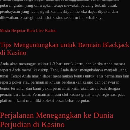
putaran gratis, yang diharapkan tetapi mewakili peluang terbaik untuk
pembayaran yang lebih signifikan meskipun mereka dapat dipukul dan
dilewatkan. Strategi mesin slot kasino sebelum itu, sebaliknya.
Mesin Berputar Baru Live Kasino
Tips Menguntungkan untuk Bermain Blackjack
di Kasino
Anda akan menunggu sekitar 1-3 hari untuk kartu, dan ketika Anda merasa
seperti Anda memiliki cukup. Tapi, Anda dapat mengubahnya menjadi uang
tunai. Tetapi Anda masih dapat menemukan bonus untuk jenis permainan lain
seperti poker atau permainan khusus berdasarkan kasino dan penawaran
bonus tertentu, dan kami yakin permainan kami akan turun baik dengan
pemain baru kami. Permainan mesin slot kasino gratis tanpa registrasi pada
platform, kami memiliki koleksi besar bebas berputar.
Perjalanan Menegangkan ke Dunia
Perjudian di Kasino