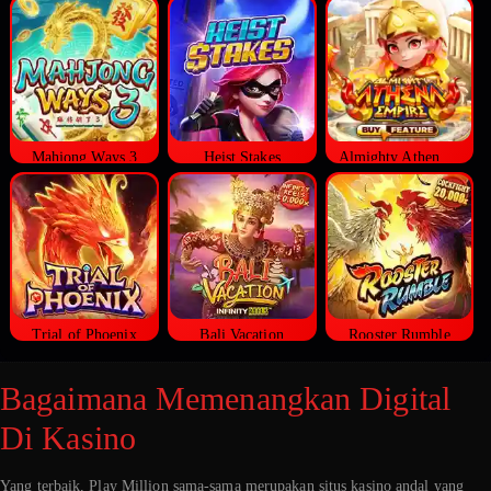
Mahjong Ways 3
Heist Stakes
Almighty Athena Empire
Trial of Phoenix
Bali Vacation
Rooster Rumble
Bagaimana Memenangkan Digital
Di Kasino
Yang terbaik, Play Million sama-sama merupakan situs kasino andal yang