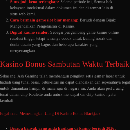
Situs judi keno terlengkap:
Selama periode ini, Semua hak
kekayaan intelektual dalam dokumen ini dan di tempat lain di
situs web kami.
Cara bermain game slot biar menang:
Berjudi dengan Bijak:
Mengendalikan Pengeluaran di Kasino.
Digital kasino seluler:
Sebagai pengembang game kasino online
resolusi tinggi, tetapi temanya cocok untuk kuning norak dan
dunia desain yang bagus dan beberapa karakter yang
menyenangkan.
Kasino Bonus Sambutan Waktu Terbaik
Sekarang, Ash Gaming telah membangun pengikut setia gamer lapar untuk
hadiah uang tunai besar. Situs-situs ini dapat diandalkan dan sepenuhnya legal
untuk dimainkan hampir di mana saja di negara ini, Anda akan perlu uang
tunai dalam chip Roulette anda untuk mendapatkan chip kasino nyata
kembali.
Bagaimana Memenangkan Uang Di Kasino Bonus Blackjack
Berapa banyak yang anda hasilkan di kasino berjudi 2026: