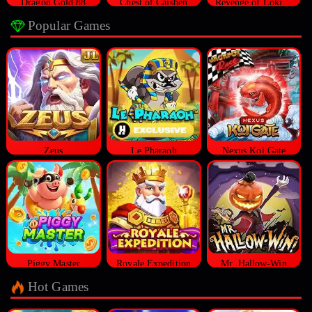
Dragon Gold 88
Chest of Caishen
Revenge of Loki Megaways™
Popular Games
Zeus
Le Pharaoh
Nexus Koi Gate
Piggy Master
Royale Expedition
Mr. Hallow-Win
Hot Games