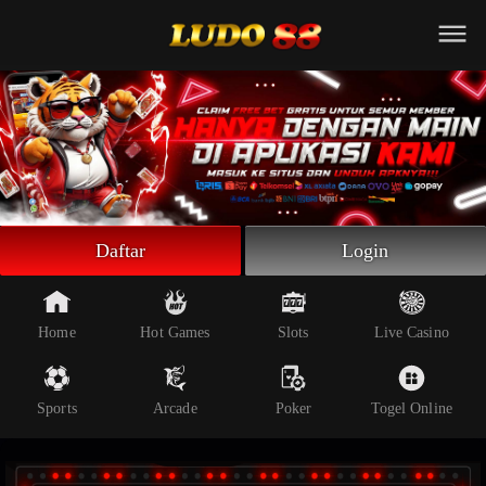
Beranda
Slot Online
Live Casino
Sportsbook
Arcade
Togel Online
Daftar
Login
Poker
Whatsapp
Home
Hot Games
Slots
Live Casino
Telegram
Sports
Arcade
Poker
Togel Online
Livechat