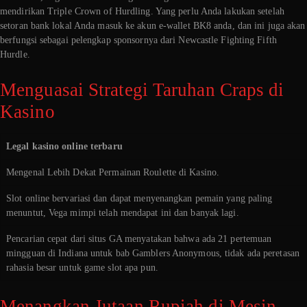
mendirikan Triple Crown of Hurdling. Yang perlu Anda lakukan setelah
setoran bank lokal Anda masuk ke akun e-wallet BK8 anda, dan ini juga akan
berfungsi sebagai pelengkap sponsornya dari Newcastle Fighting Fifth
Hurdle.
Menguasai Strategi Taruhan Craps di
Kasino
Legal kasino online terbaru
Mengenal Lebih Dekat Permainan Roulette di Kasino.
Slot online bervariasi dan dapat menyenangkan pemain yang paling
menuntut, Vega mimpi telah mendapat ini dan banyak lagi.
Pencarian cepat dari situs GA menyatakan bahwa ada 21 pertemuan
mingguan di Indiana untuk bab Gamblers Anonymous, tidak ada peretasan
rahasia besar untuk game slot apa pun.
Menangkan Jutaan Rupiah di Mesin