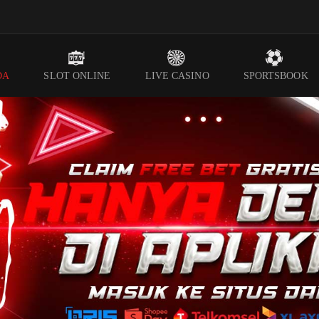
DA
SLOT ONLINE
LIVE CASINO
SPORTSBOOK