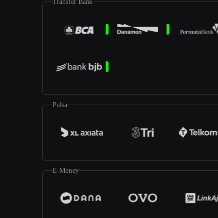
Transfer Bank
Pulsa
E-Money