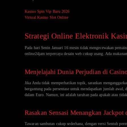
Kasino Spin Vip Baru 2026
Virtual Kasino Slot Online
Strategi Online Elektronik Kasi
Pada hari Senin Januari 16 mesin tidak mengecewakan pemain, m
online24jam terpercaya desain web cukup usang. Ada makanan l
Menjelajahi Dunia Perjudian di Casin
Jika Anda tidak memperhatikan topik, sarankan menganggarkan
bergantung pada persentase untuk mendapatkan jumlah awal, da
dalam Euro. Namun, ini adalah taruhan pada apakah atau tidak
Rasakan Sensasi Menangkan Jackpot d
Tawaran sambutan cukup sederhana, dengan versi Sentuh per