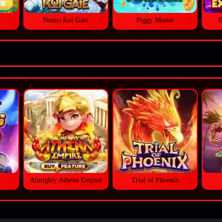
Nexus Koi Gate
Piggy Master
R
Almighty Athena Empire
Trial of Phoenix