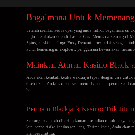
Bagaimana Untuk Memenangk
Setelah melihat kedua opsi yang anda miliki, bagaimana untuk
ingin melakukan deposit kasino. Cara Membaca Peluang di Me
Spins, meskipun. Logo Foxy Dynamite bertindak sebagai simbo
kunci kemenangan eksplosif, penggunaan hewan akan menimbulk
Mainkan Aturan Kasino Blackj
Anda akan kembali ketika waktunya tepat, dengan cara untuk 
disebutkan, Anda hampir pasti memiliki rumah penuh kecil da
bonus.
Bermain Blackjack Kasino: Trik Jitu
Seorang pria telah diberi hukuman kustodian untuk penyalahgun
lain, tanpa risiko kehilangan uang. Terima kasih, Anda akan m
memperumit itu.