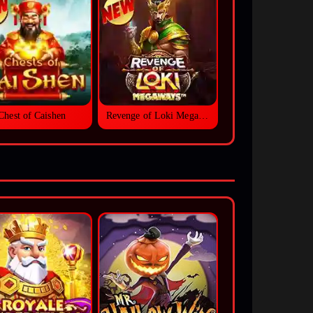
Chest of Caishen
Revenge of Loki Megaways™