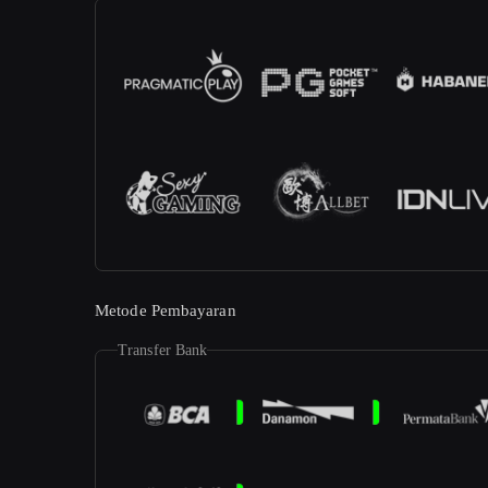
Metode Pembayaran
Transfer Bank