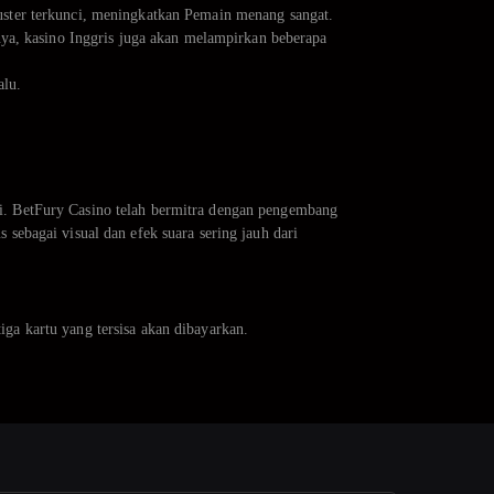
ster terkunci, meningkatkan Pemain menang sangat.
nya, kasino Inggris juga akan melampirkan beberapa
alu.
udi. BetFury Casino telah bermitra dengan pengembang
s sebagai visual dan efek suara sering jauh dari
iga kartu yang tersisa akan dibayarkan.