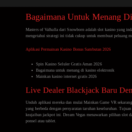
Bagaimana Untuk Menang Di 
Masters of Valhalla dari Snowborn adalah slot kasino yang i
mengetahui strategi ini tidak cukup untuk membuat peluang me
Aplikasi Permainan Kasino Bonus Sambutan 2026
Spin Kasino Seluler Gratis Aman 2026
Bagaimana untuk menang di kasino elektronik
Mainkan kasino internet gratis 2026
Live Dealer Blackjack Baru De
Unduh aplikasi mereka dan mulai Mainkan Game VR sekarang, a
yang berbeda dengan persyaratan taruhan keseluruhan. Tuju
keajaiban jackpot ini. Dream Vegas menawarkan pilihan slot
ponsel atau tablet.