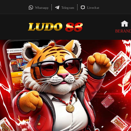
Whatsapp
Telegram
Livechat
BERAN