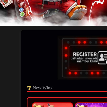
New Wins