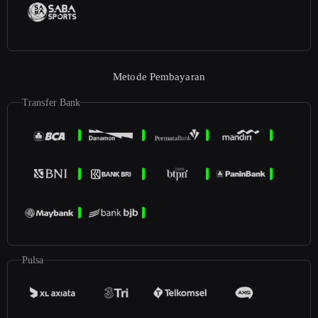
Metode Pembayaran
Transfer Bank
Pulsa