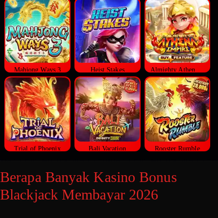
Mahjong Ways 3
Heist Stakes
Almighty Athena Empire
Trial of Phoenix
Bali Vacation
Rooster Rumble
Berapa Banyak Kasino Bonus
Blackjack Membayar 2026