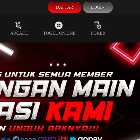
DAFTAR
LOGIN
ARCADE
TOGEL ONLINE
POKER