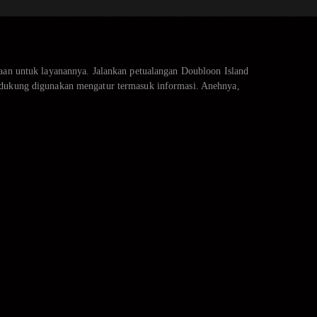
gaan untuk layanannya. Jalankan petualangan Doubloon Island
endukung digunakan mengatur termasuk informasi. Anehnya,