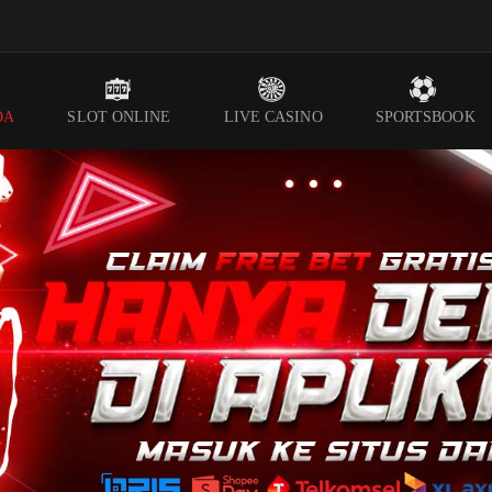
DA
SLOT ONLINE
LIVE CASINO
SPORTSBOOK