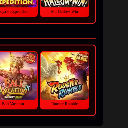
oyale Expedition
Mr. Hallow-Win
Bali Vacation
Rooster Rumble