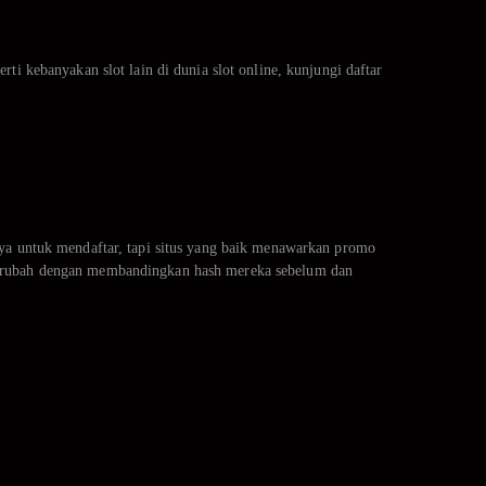
i kebanyakan slot lain di dunia slot online, kunjungi daftar
ya untuk mendaftar, tapi situs yang baik menawarkan promo
berubah dengan membandingkan hash mereka sebelum dan