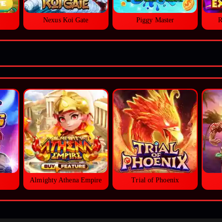
Nexus Koi Gate
Piggy Master
R
Almighty Athena Empire
Trial of Phoenix