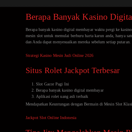
Berapa Banyak Kasino Digit
Berapa banyak kasino digital membayar waktu pergi ke kasino
mesin slot untuk memulai berburu harta karun anda, hanya s
dan Anda dapat menyesuaikan mereka sebelum setiap putaran.
Strategi Kasino Mesin Judi Online 2026
Situs Rolet Jackpot Terbesar
Slot Gacor Pagi Ini
Berapa banyak kasino digital membayar
Aplikasi rolet uang asli terbaik
Mendapatkan Keuntungan dengan Bermain di Mesin Slot Klasi
Jackpot Slot Online Indonesia