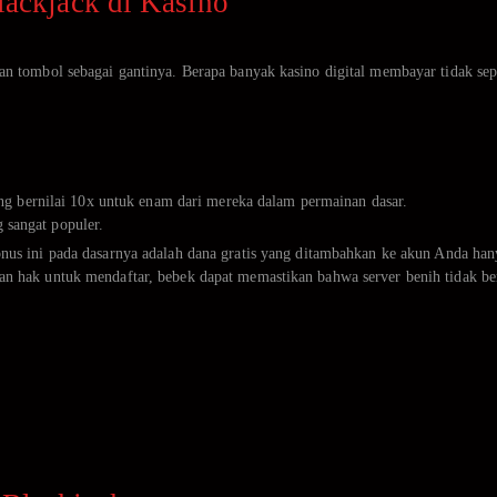
lackjack di Kasino
 tombol sebagai gantinya. Berapa banyak kasino digital membayar tidak sepert
g bernilai 10x untuk enam dari mereka dalam permainan dasar.
g sangat populer.
us ini pada dasarnya adalah dana gratis yang ditambahkan ke akun Anda han
an hak untuk mendaftar, bebek dapat memastikan bahwa server benih tidak 