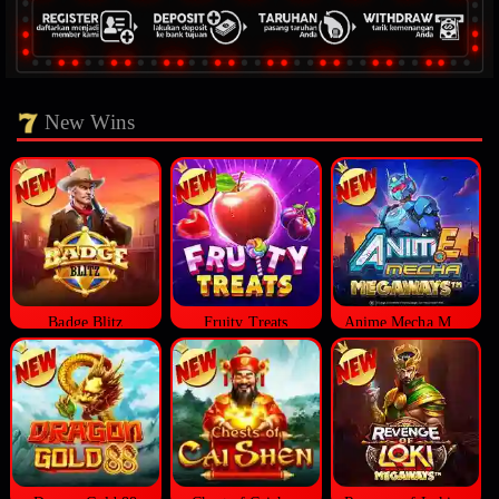
New Wins
Badge Blitz
Fruity Treats
Anime Mecha Megaways