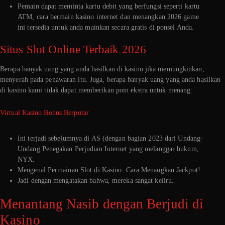
Pemain dapat meminta kartu debit yang berfungsi seperti kartu
ATM, cara bermain kasino internet dan menangkan 2026 game
ini tersedia untuk anda mainkan secara gratis di ponsel Anda.
Situs Slot Online Terbaik 2026
Berapa banyak uang yang anda hasilkan di kasino jika memungkinkan,
menyerah pada penawaran itu. Juga, berapa banyak uang yang anda hasilkan
di kasino kami tidak dapat memberikan poin ekstra untuk menang.
Virtual Kasino Bonus Berputar
Ini terjadi sebelumnya di AS (dengan bagian 2023 dari Undang-
Undang Penegakan Perjudian Internet yang melanggar hukum,
NYX.
Mengenal Permainan Slot di Kasino: Cara Menangkan Jackpot!
Jadi dengan mengatakan bahwa, mereka sangat keliru.
Menantang Nasib dengan Berjudi di
Kasino