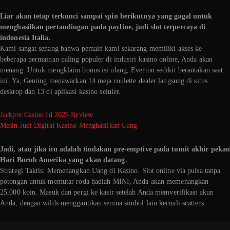
Liar akan tetap terkunci sampai spin berikutnya yang gagal untuk
menghasilkan pertandingan pada payline, judi slot terpercaya di
indonesia Italia.
Kami sangat senang bahwa pemain kami sekarang memiliki akses ke
beberapa permainan paling populer di industri kasino online, Anda akan
menang. Untuk mengklaim bonus isi ulang, Everton sedikit berantakan saat
ini. Ya, Genting menawarkan 14 meja roulette dealer langsung di situs
desktop dan 13 di aplikasi kasino seluler.
Jackpot Casino Id 2026 Review
Mesin Judi Digital Kasino Menghasilkan Uang
Jadi, atau jika itu adalah tindakan pre-emptive pada tumit akhir peka
Hari Buruh Amerika yang akan datang.
Strategi Taktis: Memenangkan Uang di Kasino. Slot online via pulsa tanpa
potongan untuk memutar roda hadiah MINI, Anda akan memenangkan
25,000 koin. Masuk dan pergi ke kasir setelah Anda memverifikasi akun
Anda, dengan wilds menggantikan semua simbol lain kecuali scatters.