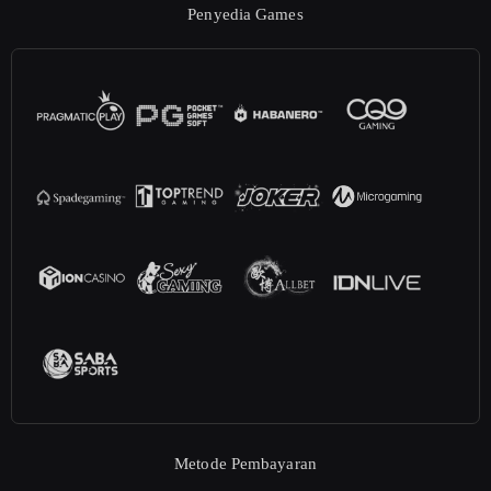
Penyedia Games
Metode Pembayaran