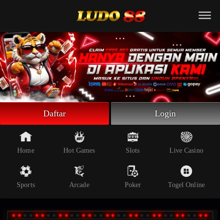
Beranda
Slot Online
Live Casino
Sportsbook
Arcade
Togel Online
Daftar
Login
Poker
Whatsapp
Home
Hot Games
Slots
Live Casino
Telegram
Sports
Arcade
Poker
Togel Online
Livechat