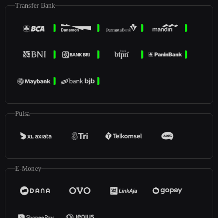
Transfer Bank
Pulsa
E-Money