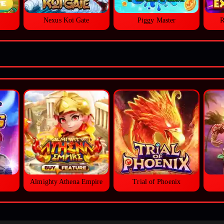
Nexus Koi Gate
Piggy Master
R
Almighty Athena Empire
Trial of Phoenix