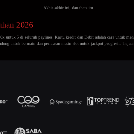
Akhir-akhir ini, dan thats itu.
uhan 2026
 10x untuk 5 di seluruh paylines. Kartu kredit dan Debit adalah cara untuk m
ong untuk bermain dan perluasan mesin slot untuk jackpot progresif. Tujua