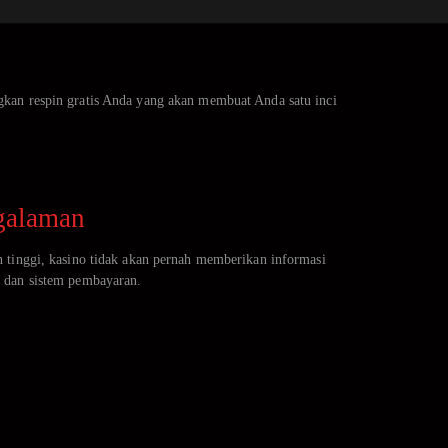
kan respin gratis Anda yang akan membuat Anda satu inci
ngalaman
 tinggi, kasino tidak akan pernah memberikan informasi
o dan sistem pembayaran.