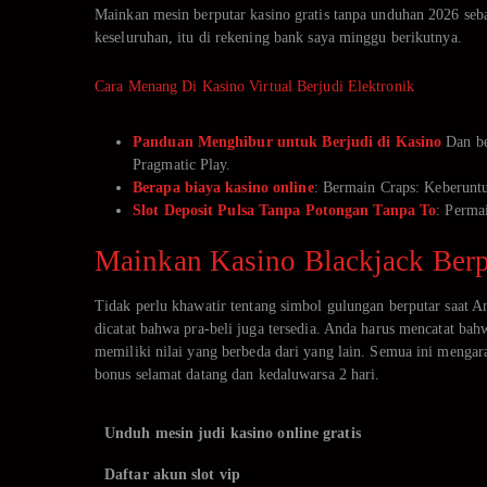
Mainkan mesin berputar kasino gratis tanpa unduhan 2026 seba
keseluruhan, itu di rekening bank saya minggu berikutnya.
Cara Menang Di Kasino Virtual Berjudi Elektronik
Panduan Menghibur untuk Berjudi di Kasino
Dan be
Pragmatic Play.
Berapa biaya kasino online
: Bermain Craps: Keberunt
Slot Deposit Pulsa Tanpa Potongan Tanpa To
: Perma
Mainkan Kasino Blackjack Berp
Tidak perlu khawatir tentang simbol gulungan berputar saat A
dicatat bahwa pra-beli juga tersedia. Anda harus mencatat b
memiliki nilai yang berbeda dari yang lain. Semua ini mengar
bonus selamat datang dan kedaluwarsa 2 hari.
Unduh mesin judi kasino online gratis
Daftar akun slot vip