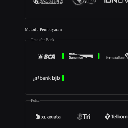
Metode Pembayaran
Transfer Bank
Pulsa