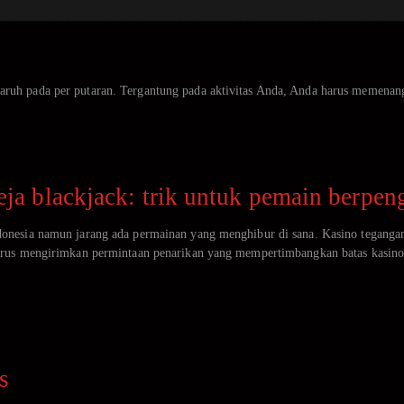
aruh pada per putaran. Tergantung pada aktivitas Anda, Anda harus memenang
eja blackjack: trik untuk pemain berpe
donesia namun jarang ada permainan yang menghibur di sana. Kasino tegangan
 harus mengirimkan permintaan penarikan yang mempertimbangkan batas kasin
s