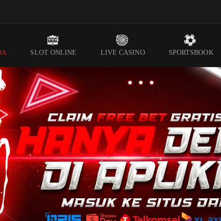
DA
SLOT ONLINE
LIVE CASINO
SPORTSBOOK