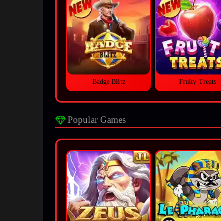
Badge Blitz
Fruity Treats
Popular Games