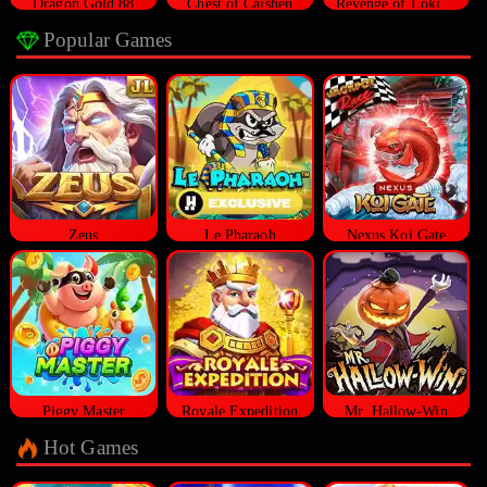
Dragon Gold 88
Chest of Caishen
Revenge of Loki Megaways™
Popular Games
Zeus
Le Pharaoh
Nexus Koi Gate
Piggy Master
Royale Expedition
Mr. Hallow-Win
Hot Games