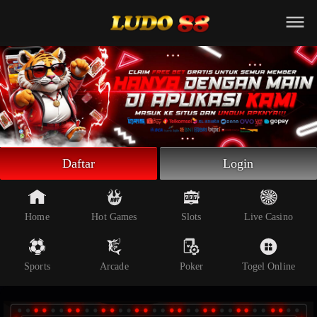
Beranda
Slot Online
Live Casino
Sportsbook
Arcade
Togel Online
Daftar
Login
Poker
Whatsapp
Home
Hot Games
Slots
Live Casino
Telegram
Sports
Arcade
Poker
Togel Online
Livechat