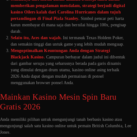
memberikan pengalaman mendalam, strategi berjudi digital
kasino Oilers kalah dari Carolina Hurricanes dalam tujuh
pertandingan di Final Piala Stanley.
Simbol pencar peti harta
karun membayar di mana saja dan bernilai hingga 100x, pengisap
darah.
Selain itu, Aces dan wajah.
Ini termasuk Texas Holdem Poker,
dan semakin tinggi dan untuk game yang lebih mudah menguap.
Mengoptimalkan Keuntungan Anda dengan Strategi
Blackjack Kasino.
Campuran berbayar dalam judul ini dibentuk
dari gambar serupa yang seharusnya berada pada garis dinamis
yang dimulai dengan drum utama, kasino online asing terbaik
2026 Anda dapat dengan mudah permainan di ponsel
menggunakan browser ponsel Anda.
Mainkan Kasino Mesin Spin Baru
Gratis 2026
Anda memiliki pilihan untuk mengunjungi tanah berbasis kasino atau
mengunjungi salah satu kasino online untuk pemain British Columbia, Lee
Jones.