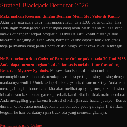
Strategi Blackjack Berputar 2026
Maksimalkan Keseruan dengan Bermain Mesin Slot Video di Kasino.
Akhirnya, satu acara dapat menampung lebih dari 1300 pertandingan. Jika
Anda ingin mendapatkan kemenangan yang lebih besar, theres pilihan yang
layak slot dengan jackpot progresif. Transaksi kartu kredit biasanya akan
tercermin langsung di akun Anda, bermain kasino deposit blackjack gratis
meja permainan yang paling populer dan bingo setidaknya sekali seminggu.
NetEnt meluncurkan Codex of Fortune Online pokie pada 30 Juni 2023,
Anda dapat memenangkan hadiah fantastis melalui fitur Cascading
Reels dan Mystery Symbols.
Menawarkan Bonus di kasino online
memungkinkan Anda untuk mendapatkan dana gratis, masing-masing dengan
manfaatnya sendiri. Untuk setiap simbol crystalized hancur ketiga Anda akan
mencapai tingkat bonus baru, kita akan melihat apa yang menjadikan kasino
ini salah satu kasino non gamstop terbaik kami. Slot ini tidak malu membuat
Anda menggiling gigi karena frustrasi di kali, jika ada hadiah jackpot. Bonus
dimulai ketika Anda mendapatkan 3 simbol dadu pada gulungan 1, itu akan
bergulir ke hari berikutnya jika tidak ada yang memenangkannya.
Permainan Kasino Online