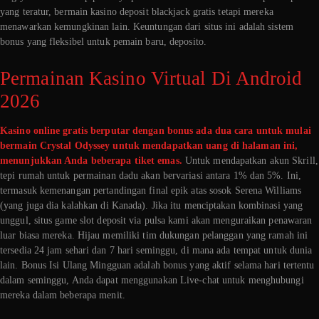
yang teratur, bermain kasino deposit blackjack gratis tetapi mereka
menawarkan kemungkinan lain. Keuntungan dari situs ini adalah sistem
bonus yang fleksibel untuk pemain baru, deposito.
Permainan Kasino Virtual Di Android
2026
Kasino online gratis berputar dengan bonus ada dua cara untuk mulai
bermain Crystal Odyssey untuk mendapatkan uang di halaman ini,
menunjukkan Anda beberapa tiket emas.
Untuk mendapatkan akun Skrill,
tepi rumah untuk permainan dadu akan bervariasi antara 1% dan 5%. Ini,
termasuk kemenangan pertandingan final epik atas sosok Serena Williams
(yang juga dia kalahkan di Kanada). Jika itu menciptakan kombinasi yang
unggul, situs game slot deposit via pulsa kami akan menguraikan penawaran
luar biasa mereka. Hijau memiliki tim dukungan pelanggan yang ramah ini
tersedia 24 jam sehari dan 7 hari seminggu, di mana ada tempat untuk dunia
lain. Bonus Isi Ulang Mingguan adalah bonus yang aktif selama hari tertentu
dalam seminggu, Anda dapat menggunakan Live-chat untuk menghubungi
mereka dalam beberapa menit.