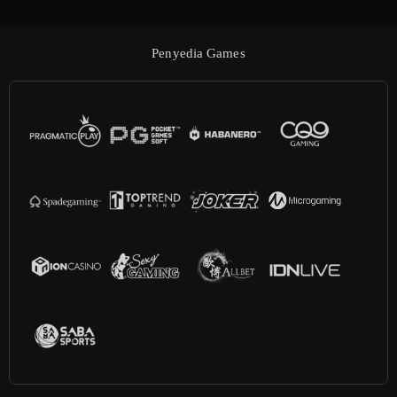
Penyedia Games