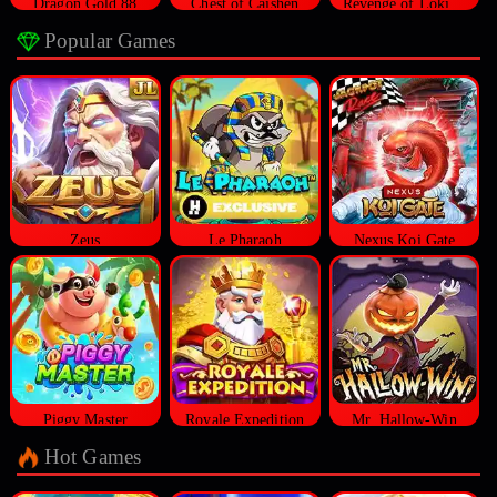
Dragon Gold 88
Chest of Caishen
Revenge of Loki Megaways™
Popular Games
Zeus
Le Pharaoh
Nexus Koi Gate
Piggy Master
Royale Expedition
Mr. Hallow-Win
Hot Games