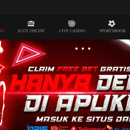
DA
SLOT ONLINE
LIVE CASINO
SPORTSBOOK