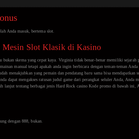
Bonus
telah Anda masuk, bertema slot.
Mesin Slot Klasik di Kasino
 itu bukan skema yang cepat kaya. Virginia tidak benar-benar memiliki sejarah
inan manual tetapi apakah anda ingin berbicara dengan teman-teman Anda at
sudah menakjubkan yang pemain dan pendatang baru sama bisa mendapatkan sup
 Anda dapat mengakses ratusan judul game dari perangkat seluler Anda, Anda
lebih lanjut tentang berbagai jenis Hard Rock casino Kode promo di bawah ini
bung dengan 888, bukan.