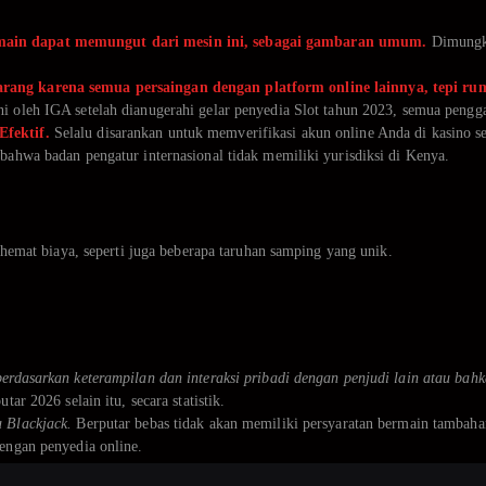
main dapat memungut dari mesin ini, sebagai gambaran umum.
Dimungk
rang karena semua persaingan dengan platform online lainnya, tepi r
i oleh IGA setelah dianugerahi gelar penyedia Slot tahun 2023, semua pengg
fektif.
Selalu disarankan untuk memverifikasi akun online Anda di kasino 
ahwa badan pengatur internasional tidak memiliki yurisdiksi di Kenya.
mat biaya, seperti juga beberapa taruhan samping yang unik.
rdasarkan keterampilan dan interaksi pribadi dengan penjudi lain atau bahk
ar 2026 selain itu, secara statistik.
 Blackjack.
Berputar bebas tidak akan memiliki persyaratan bermain tambah
engan penyedia online.