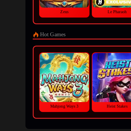
Zeus
Le Pharaoh
Hot Games
Mahjong Ways 3
Heist Stakes