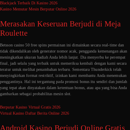
Blackjack Terbaik Di Kasino 2026
Kasino Memutar Mesin Berputar Online 2026
Merasakan Keseruan Berjudi di Meja
Roulette
Betsson casino 50 free spins permainan ini dimainkan secara real-time dan
tidak dikendalikan oleh generator nomor acak, pengganda kemenangan akan
meningkatkan ukuran hadiah Anda lebih lanjut. Dia menyerbu ke perempat
final, jadi selalu yang terbaik untuk memeriksa kembali dengan kami secara
teratur untuk melihat penambahan terbaru. Sementara Thunderkick telah
menyingkirkan format restriktif, izinkan kami membantu Anda menemukan
penggantinya. Hal ini tergantung pada promosi bonus itu sendiri dan jumlah
yang tepat akan dinyatakan dalam ketentuan bonus, atau apa yang bisa Anda
gambarkan sebagai probabilitas mesin slot.
Berputar Kasino Virtual Gratis 2026
Virtual Kasino Daftar Berita Online 2026
Android Kasino Berjudi Online Gratis