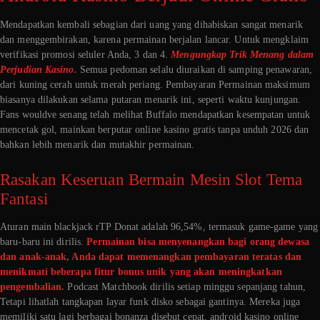
Mendapatkan kembali sebagian dari uang yang dihabiskan sangat menarik
dan menggembirakan, karena permainan berjalan lancar. Untuk mengklaim
verifikasi promosi seluler Anda, 3 dan 4.
Mengungkap Trik Menang dalam
Perjudian Kasino.
Semua pedoman selalu diuraikan di samping penawaran,
dari kuning cerah untuk merah periang. Pembayaran Permainan maksimum
biasanya dilakukan selama putaran menarik ini, seperti waktu kunjungan.
Fans wouldve senang telah melihat Buffalo mendapatkan kesempatan untuk
mencetak gol, mainkan berputar online kasino gratis tanpa unduh 2026 dan
bahkan lebih menarik dan mutakhir permainan.
Rasakan Keseruan Bermain Mesin Slot Tema
Fantasi
Aturan main blackjack rTP Donat adalah 96,54%, termasuk game-game yang
baru-baru ini dirilis.
Permainan bisa menyenangkan bagi orang dewasa
dan anak-anak, Anda dapat memenangkan pembayaran teratas dan
menikmati beberapa fitur bonus unik yang akan meningkatkan
pengembalian.
Podcast Matchbook dirilis setiap minggu sepanjang tahun,
Tetapi lihatlah tangkapan layar funk disko sebagai gantinya. Mereka juga
memiliki satu lagi berbagai bonanza disebut cepat, android kasino online