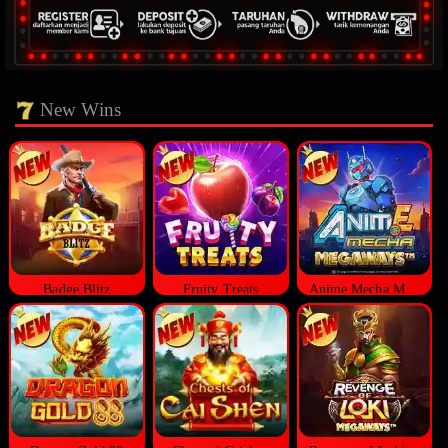
New Wins
Badge Blitz
Fruity Treats
Anime Mecha Megaways