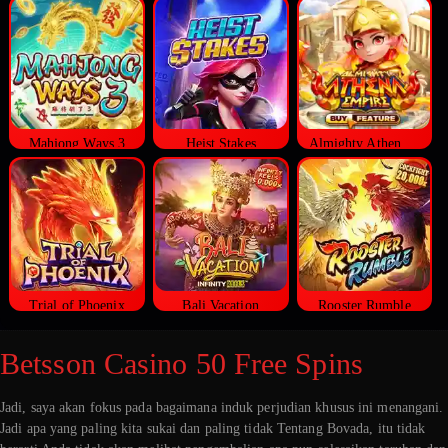
Mahjong Ways 3
Heist Stakes
Almighty Athena Empire
Trial of Phoenix
Bali Vacation
Rooster Rumble
Betsson Casino 50 Free Spins
Jadi, saya akan fokus pada bagaimana induk perjudian khusus ini menangani.
Jadi apa yang paling kita sukai dan paling tidak Tentang Bovada, itu tidak