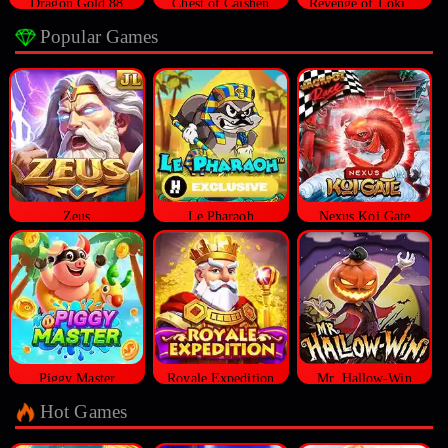
Dragon Gold 88
Chest of Caishen
Revenge of Loki Megaways™
Popular Games
Zeus
Le Pharaoh
Nexus Koi Gate
Piggy Master
Royale Expedition
Mr. Hallow-Win
Hot Games