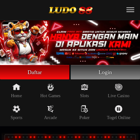
Beranda
Slot Online
Live Casino
Sportsbook
Arcade
Togel Online
Daftar
Login
Poker
Whatsapp
Home
Hot Games
Slots
Live Casino
Telegram
Sports
Arcade
Poker
Togel Online
Livechat