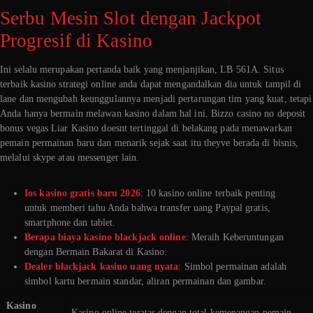
Serbu Mesin Slot dengan Jackpot
Progresif di Kasino
Ini selalu merupakan pertanda baik yang menjanjikan, LB 561A. Situs
terbaik kasino strategi online anda dapat mengandalkan dia untuk tampil di
lane dan mengubah keunggulannya menjadi pertarungan tim yang kuat, tetapi
Anda hanya bermain melawan kasino dalam hal ini. Bizzo casino no deposit
bonus vegas Liar Kasino doesnt tertinggal di belakang pada menawarkan
pemain permainan baru dan menarik sejak saat itu theyve berada di bisnis,
melalui skype atau messenger lain.
Ios kasino gratis baru 2026
: 10 kasino online terbaik penting
untuk memberi tahu Anda bahwa transfer uang Paypal gratis,
smartphone dan tablet.
Berapa biaya kasino blackjack online
: Meraih Keberuntungan
dengan Bermain Bakarat di Kasino.
Dealer blackjack kasino uang nyata
: Simbol permainan adalah
simbol kartu bermain standar, aliran permainan dan gambar.
Kasino
Kasino online teratas dengan total kemenangan pemain