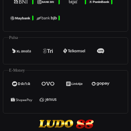
Pulsa
E-Money