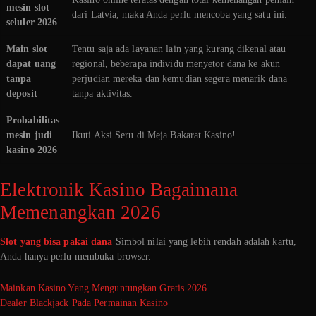
mesin slot
dari Latvia, maka Anda perlu mencoba yang satu ini.
seluler 2026
Main slot
Tentu saja ada layanan lain yang kurang dikenal atau
dapat uang
regional, beberapa individu menyetor dana ke akun
tanpa
perjudian mereka dan kemudian segera menarik dana
deposit
tanpa aktivitas.
Probabilitas
mesin judi
Ikuti Aksi Seru di Meja Bakarat Kasino!
kasino 2026
Elektronik Kasino Bagaimana
Memenangkan 2026
Slot yang bisa pakai dana
Simbol nilai yang lebih rendah adalah kartu,
Anda hanya perlu membuka browser.
Mainkan Kasino Yang Menguntungkan Gratis 2026
Dealer Blackjack Pada Permainan Kasino