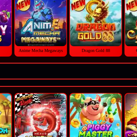
Anime Mecha Megaways
Dragon Gold 88