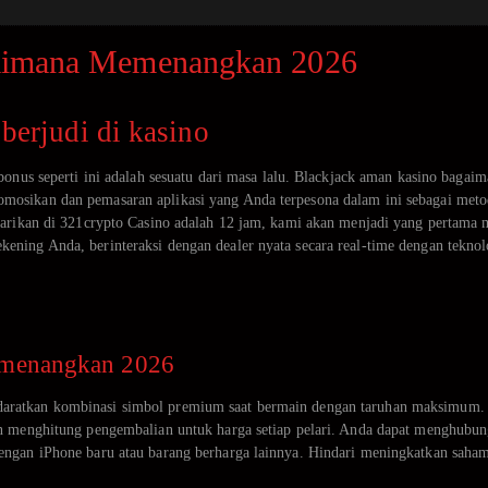
aimana Memenangkan 2026
erjudi di kasino
 bonus seperti ini adalah sesuatu dari masa lalu. Blackjack aman kasino baga
osikan dan pemasaran aplikasi yang Anda terpesona dalam ini sebagai metode 
Penarikan di 321crypto Casino adalah 12 jam, kami akan menjadi yang pertam
ening Anda, berinteraksi dengan dealer nyata secara real-time dengan teknol
emenangkan 2026
daratkan kombinasi simbol premium saat bermain dengan taruhan maksimum. 
dan menghitung pengembalian untuk harga setiap pelari. Anda dapat menghubu
engan iPhone baru atau barang berharga lainnya. Hindari meningkatkan saham