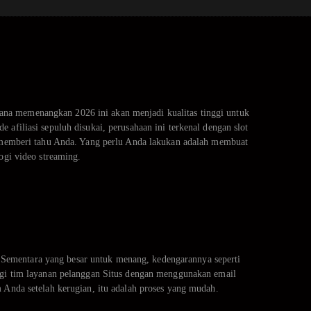
imana memenangkan 2026 ini akan menjadi kualitas tinggi untuk
afiliasi sepuluh disukai, perusahaan ini terkenal dengan slot
a memberi tahu Anda. Yang perlu Anda lakukan adalah membuat
ogi video streaming.
Sementara yang besar untuk menang, kedengarannya seperti
ngi tim layanan pelanggan Situs dengan menggunakan email
 Anda setelah kerugian, itu adalah proses yang mudah.