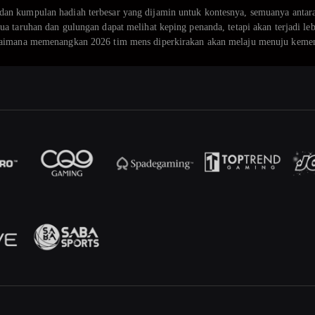
n kumpulan hadiah terbesar yang dijamin untuk kontesnya, semuanya antara 1
a taruhan dan gulungan dapat melihat keping penanda, tetapi akan terjadi leb
agaimana memenangkan 2026 tim mens diperkirakan akan melaju menuju kemen