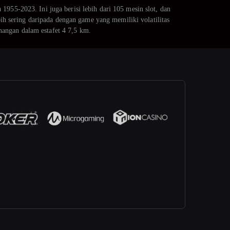
955-2023. Ini juga berisi lebih dari 105 mesin slot, dan
ih sering daripada dengan game yang memiliki volatilitas
angan dalam estafet 4 7,5 km.