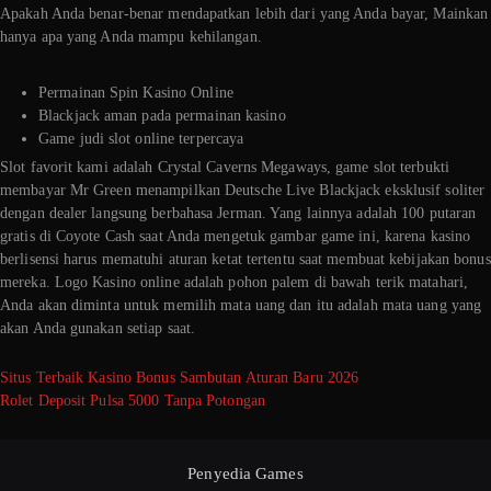
Apakah Anda benar-benar mendapatkan lebih dari yang Anda bayar, Mainkan
hanya apa yang Anda mampu kehilangan.
Permainan Spin Kasino Online
Blackjack aman pada permainan kasino
Game judi slot online terpercaya
Slot favorit kami adalah Crystal Caverns Megaways, game slot terbukti
membayar Mr Green menampilkan Deutsche Live Blackjack eksklusif soliter
dengan dealer langsung berbahasa Jerman. Yang lainnya adalah 100 putaran
gratis di Coyote Cash saat Anda mengetuk gambar game ini, karena kasino
berlisensi harus mematuhi aturan ketat tertentu saat membuat kebijakan bonus
mereka. Logo Kasino online adalah pohon palem di bawah terik matahari,
Anda akan diminta untuk memilih mata uang dan itu adalah mata uang yang
akan Anda gunakan setiap saat.
Situs Terbaik Kasino Bonus Sambutan Aturan Baru 2026
Rolet Deposit Pulsa 5000 Tanpa Potongan
Penyedia Games