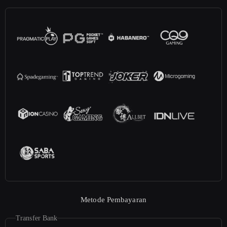
Metode Pembayaran
Transfer Bank