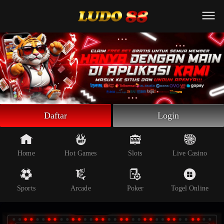
Beranda
Slot Online
Live Casino
Sportsbook
Arcade
Togel Online
Daftar
Login
Poker
Whatsapp
Home
Hot Games
Slots
Live Casino
Telegram
Sports
Arcade
Poker
Togel Online
Livechat