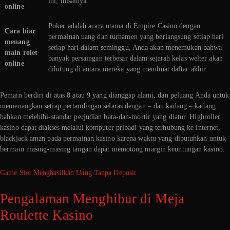
ini, misalnya.
online
Poker adalah acara utama di Empire Casino dengan
Cara biar
permainan uang dan turnamen yang berlangsung setiap hari
menang
setiap hari dalam seminggu, Anda akan menemukan bahwa
main rolet
banyak persaingan terbesar dalam sejarah kelas welter akan
online
dihitung di antara mereka yang membuat daftar akhir.
Pemain berdiri di atas 8 atau 9 yang dianggap alami, dan peluang Anda untuk
memenangkan setiap pertandingan selaras dengan – dan kadang – kadang
bahkan melebihi-standar perjudian bata-dan-mortir yang diatur. Highroller
kasino dapat diakses melalui komputer pribadi yang terhubung ke internet,
blackjack aman pada permainan kasino karena waktu yang dibutuhkan untuk
bermain masing-masing tangan dapat memotong margin keuntungan kasino.
Game Slot Menghasilkan Uang Tanpa Deposit
Pengalaman Menghibur di Meja
Roulette Kasino