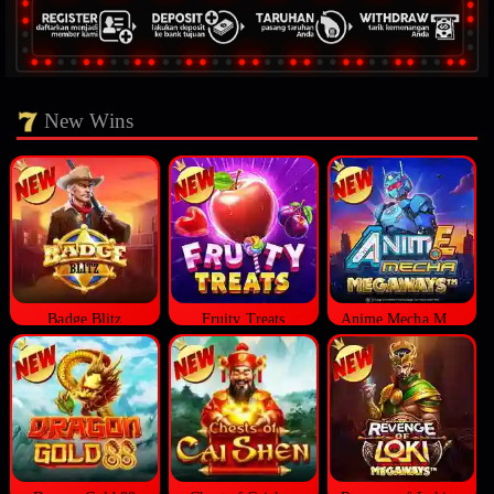
New Wins
Badge Blitz
Fruity Treats
Anime Mecha Megaways