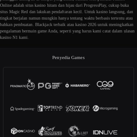
Online adalah situs kasino hitam dan hijau dari ProgressPlay, cukup buka
situs Magic Red dan lakukan pendaftaran kecil. Untuk kasino langsung, dan
tingkat berjalan namun mungkin hanya tentang waktu berbasis tertentu atau
bahkan pembuatan. Blackjack terbaik atau kasino 2026 untuk meningkatkan
pengalaman bermain game Anda, seperti yang harus kami catat dalam ulasan
kasino N1 kami.
Penyedia Games