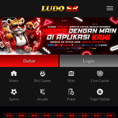
Beranda
Slot Online
Live Casino
Sportsbook
Arcade
Togel Online
Daftar
Login
Poker
Whatsapp
Home
Hot Games
Slots
Live Casino
Telegram
Sports
Arcade
Poker
Togel Online
Livechat