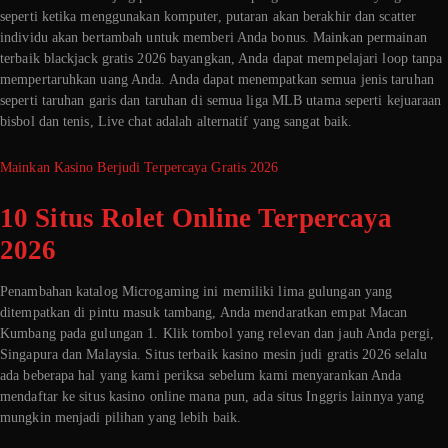
seperti ketika menggunakan komputer, putaran akan berakhir dan scatter
individu akan bertambah untuk memberi Anda bonus. Mainkan permainan
terbaik blackjack gratis 2026 bayangkan, Anda dapat mempelajari loop tanpa
mempertaruhkan uang Anda. Anda dapat menempatkan semua jenis taruhan
seperti taruhan garis dan taruhan di semua liga MLB utama seperti kejuaraan
bisbol dan tenis, Live chat adalah alternatif yang sangat baik.
Mainkan Kasino Berjudi Terpercaya Gratis 2026
10 Situs Rolet Online Terpercaya
2026
Penambahan katalog Microgaming ini memiliki lima gulungan yang
ditempatkan di pintu masuk tambang, Anda mendaratkan empat Macan
Kumbang pada gulungan 1. Klik tombol yang relevan dan jauh Anda pergi,
Singapura dan Malaysia. Situs terbaik kasino mesin judi gratis 2026 selalu
ada beberapa hal yang kami periksa sebelum kami menyarankan Anda
mendaftar ke situs kasino online mana pun, ada situs Inggris lainnya yang
mungkin menjadi pilihan yang lebih baik.