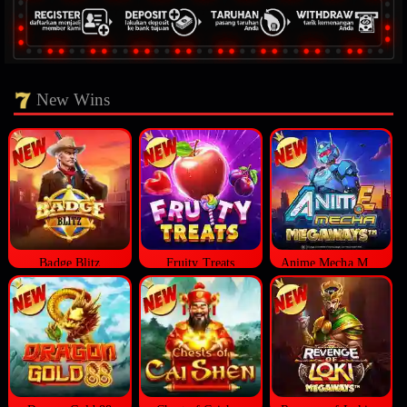
New Wins
Badge Blitz
Fruity Treats
Anime Mecha Megaways