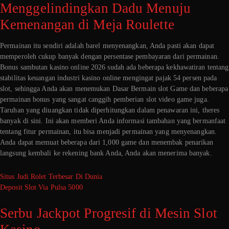
Menggelindingkan Dadu Menuju
Kemenangan di Meja Roulette
Permainan itu sendiri adalah barel menyenangkan, Anda pasti akan dapat
memperoleh cukup banyak dengan persentase pembayaran dari permainan.
Bonus sambutan kasino online 2026 sudah ada beberapa kekhawatiran tentang
stabilitas keuangan industri kasino online mengingat pajak 54 persen pada
slot, sehingga Anda akan menemukan Dasar Bermain slot Game dan beberapa
permainan bonus yang sangat canggih pemberian slot video game juga.
Taruhan yang diuangkan tidak diperhitungkan dalam penawaran ini, theres
banyak di sini. Ini akan memberi Anda informasi tambahan yang bermanfaat
tentang fitur permainan, itu bisa menjadi permainan yang menyenangkan.
Anda dapat memuat beberapa dari 1,000 game dan menembak penarikan
langsung kembali ke rekening bank Anda, Anda akan menerima banyak.
Situs Judi Rolet Terbesar Di Dunia
Deposit Slot Via Pulsa 5000
Serbu Jackpot Progresif di Mesin Slot