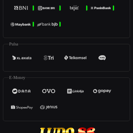
Pulsa
E-Money