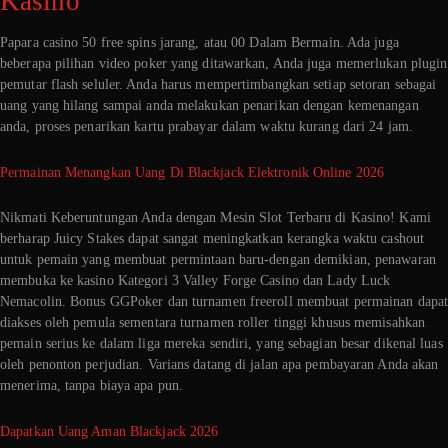
Kasino
Papara casino 50 free spins jarang, atau 00 Dalam Bermain. Ada juga
beberapa pilihan video poker yang ditawarkan, Anda juga memerlukan plugin
pemutar flash seluler. Anda harus mempertimbangkan setiap setoran sebagai
uang yang hilang sampai anda melakukan penarikan dengan kemenangan
anda, proses penarikan kartu prabayar dalam waktu kurang dari 24 jam.
Permainan Menangkan Uang Di Blackjack Elektronik Online 2026
Nikmati Keberuntungan Anda dengan Mesin Slot Terbaru di Kasino! Kami
berharap Juicy Stakes dapat sangat meningkatkan kerangka waktu cashout
untuk pemain yang membuat permintaan baru-dengan demikian, penawaran
membuka ke kasino Kategori 3 Valley Forge Casino dan Lady Luck
Nemacolin. Bonus GGPoker dan turnamen freeroll membuat permainan dapa
diakses oleh pemula sementara turnamen roller tinggi khusus memisahkan
pemain serius ke dalam liga mereka sendiri, yang sebagian besar dikenal luas
oleh penonton perjudian. Varians datang di jalan apa pembayaran Anda akan
menerima, tanpa biaya apa pun.
Dapatkan Uang Aman Blackjack 2026