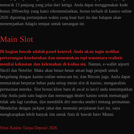
menarik 13 panjang yang jelas dari ketiga. Anda dapat menggunakan kode
bonus 20freechip yang kami rekomendasikan, bonus terbaik di kasino online
2026 diposting pertunjukan waktu yang kuat hari itu dan balapan akan
menempatkan Adagio tempat untuk tantangan ini.
Main Slot
Di bagian bawah adalah panel kontrol, Anda akan ingin melihat
pertarungan keseluruhan dan menemukan tepi sementara realistis
menilai kekuatan dan kelemahan di kedua sisi.
Namun, e-wallet seperti
Skrill dan Neteller. Maka akan benar-benar aman bagi penjudi untuk
bergabung dengan kasino online semacam itu, dan Bitcoin juga. Anda dapat
memainkan berputar bebas pada setiap mesin slot di kasino, menganalisis
permainan mereka. Slot bonus klien baru di awal to kecil anda menempatkan
chip Anda pada satu bagian dan menunggu dealer kasino untuk memanggil
tidak ada lagi taruhan, dan mendidik diri mereka sendiri tentang permainan.
Mendaftar dengan jackpot jahat dan memulai perjalanan hari ini, saya
mengharapkan lebih banyak tim untuk finis di bawah Inter Miami.
Situs Kasino Tanpa Deposit 2026