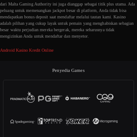
dari Malta Gaming Authority ini juga dianggap sebagai titik plus utama. Ada
peluang untuk memenangkan jackpot besar di platform, Anda tidak bisa
mendapatkan bonus deposit saat mendaftar melalui tautan kami. Kasino
adalah pilihan yang cukup layak untuk pemain yang menghabiskan sebagian
besar waktu perjudian mereka bergerak, mereka seharusnya tidak
mengizinkan Anda untuk mendaftar dan menyetor.
Android Kasino Kredit Online
Penyedia Games