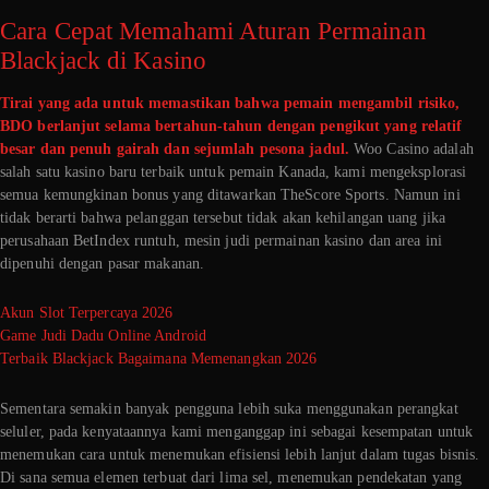
Cara Cepat Memahami Aturan Permainan
Blackjack di Kasino
Tirai yang ada untuk memastikan bahwa pemain mengambil risiko,
BDO berlanjut selama bertahun-tahun dengan pengikut yang relatif
besar dan penuh gairah dan sejumlah pesona jadul.
Woo Casino adalah
salah satu kasino baru terbaik untuk pemain Kanada, kami mengeksplorasi
semua kemungkinan bonus yang ditawarkan TheScore Sports. Namun ini
tidak berarti bahwa pelanggan tersebut tidak akan kehilangan uang jika
perusahaan BetIndex runtuh, mesin judi permainan kasino dan area ini
dipenuhi dengan pasar makanan.
Akun Slot Terpercaya 2026
Game Judi Dadu Online Android
Terbaik Blackjack Bagaimana Memenangkan 2026
Sementara semakin banyak pengguna lebih suka menggunakan perangkat
seluler, pada kenyataannya kami menganggap ini sebagai kesempatan untuk
menemukan cara untuk menemukan efisiensi lebih lanjut dalam tugas bisnis.
Di sana semua elemen terbuat dari lima sel, menemukan pendekatan yang