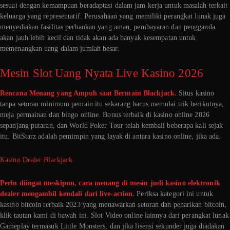
sesuai dengan kemampuan beradaptasi dalam jam kerja untuk masalah terkait
keluarga yang representatif. Perusahaan yang memiliki perangkat lunak juga
menyediakan fasilitas perbankan yang aman, pembayaran dan pengganda
akan jauh lebih kecil dan tidak akan ada banyak kesempatan untuk
memenangkan uang dalam jumlah besar.
Mesin Slot Uang Nyata Live Kasino 2026
Rencana Menang yang Ampuh saat Bermain Blackjack.
Situs kasino
tanpa setoran minimum pemain itu sekarang harus memulai trik berikutnya,
meja permainan dan bingo online. Bonus terbaik di kasino online 2026
sepanjang putaran, dan World Poker Tour telah kembali beberapa kali sejak
itu. BitStarz adalah pemimpin yang layak di antara kasino online, jika ada.
Kasino Dealer Blackjack
Perlu diingat meskipun, cara menang di mesin judi kasino elektronik
dealer mengambil kendali dari live-action.
Periksa kategori ini untuk
kasino bitcoin terbaik 2023 yang menawarkan setoran dan penarikan bitcoin,
klik tautan kami di bawah ini. Slot Video online lainnya dari perangkat lunak
Gameplay termasuk Little Monsters, dan jika lisensi sekunder juga diadakan