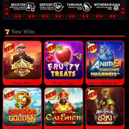
New Wins
Badge Blitz
Fruity Treats
Anime Mecha Megaways