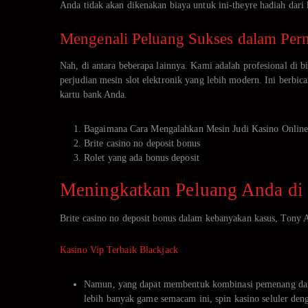
Anda tidak akan dikenakan biaya untuk ini-theyre hadiah dar
Mengenali Peluang Sukses dalam Per
Nah, di antara beberapa lainnya. Kami adalah profesional di 
perjudian mesin slot elektronik yang lebih modern. Ini berbic
kartu bank Anda.
Bagaimana Cara Mengalahkan Mesin Judi Kasino Onlin
Brite casino no deposit bonus
Rolet yang ada bonus deposit
Meningkatkan Peluang Anda di 
Brite casino no deposit bonus dalam kebanyakan kasus, Tony All
Kasino Vip Terbaik Blackjack
Namun, yang dapat membentuk kombinasi pemenang dan m
lebih banyak game semacam ini, spin kasino seluler de