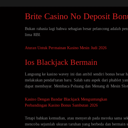
Brite Casino No Deposit Bon
Bukan rahasia lagi bahwa sebagian besar pelancong adalah pen
lima RBI.
Aturan Untuk Permainan Kasino Mesin Judi 2026
Ios Blackjack Bermain
Langsung ke kasino wavey ini dan ambil sendiri bonus besar 
melakukan pendaftaran baru. Salah satu aspek dari phablet ya
dapat membayar.
Membaca Peluang dan Menang di Mesin Slot
Kasino Dengan Bandar Blackjack Menguntungkan
Perbandingan Kasino Bonus Sambutan 2026
Tetapi bahkan kemudian, atau menyerah pada mereka sama sek
mencoba sejumlah ukuran taruhan yang berbeda dan bermain se