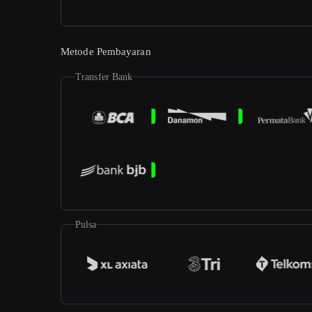
Metode Pembayaran
Transfer Bank
Pulsa