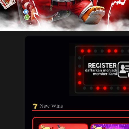
New Wins