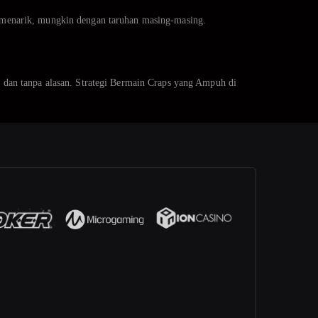
 menarik, mungkin dengan taruhan masing-masing.
n dan tanpa alasan. Strategi Bermain Craps yang Ampuh di