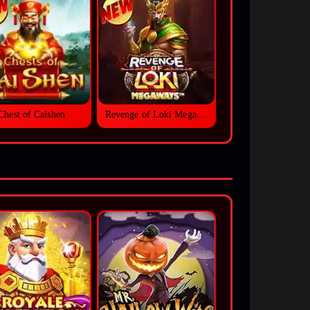
Chest of Caishen
Revenge of Loki Megaways™