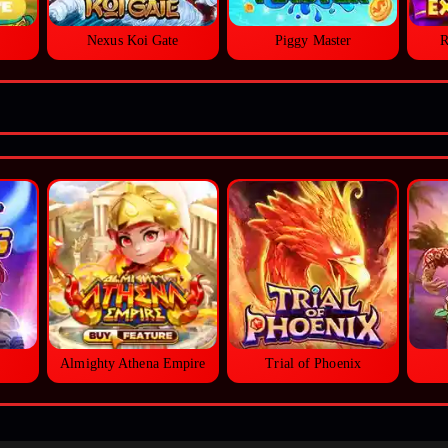
Nexus Koi Gate
Piggy Master
R
Almighty Athena Empire
Trial of Phoenix