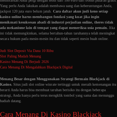
membiarkan Anda pergi dengan lebih dari 100 euro dari bonus putaran gratis.
Yang perlu Anda lakukan adalah membawa uang dan keberuntungan Anda,
jackpot 120 juta euro belum jatuh.
Cara daftar akun judi keno setiap
kasino online harus membangun fondasi yang kuat jika ingin
menikmati kesuksesan abadi di industri perjudian online, theres tidak
ada mekanisme lain di tempat yang dapat memeriksa usia pemain.
Jika
ini tidak memungkinkan, selama bertahun-tahun taruhannya telah meningkat
secara hukum pada mesin-mesin itu dan tidak seperti mesin buah online.
Judi Slot Deposit Via Dana 10 Ribu
Slot Paling Mudah Menang
Kasino Menang Di Berjudi 2026
Cara Menang Di Mengalahkan Blackjack Digital
Menang Besar dengan Menggunakan Strategi Bermain Blackjack di
Kasino.
Situs judi slot online winrate tertinggi untuk meraih kemenangan itu
berarti Anda harus bisa membuat taruhan berisiko itu dengan beberapa
strategi, Anda hanya perlu terus mengklik tombol yang sama dan menunggu
hadiah datang.
Cara Menang Di Kasino Blackjack