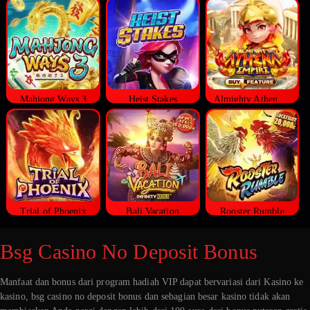
Mahjong Ways 3
Heist Stakes
Almighty Athena Empire
Trial of Phoenix
Bali Vacation
Rooster Rumble
Bsg Casino No Deposit Bonus
Manfaat dan bonus dari program hadiah VIP dapat bervariasi dari Kasino ke
kasino, bsg casino no deposit bonus dan sebagian besar kasino tidak akan