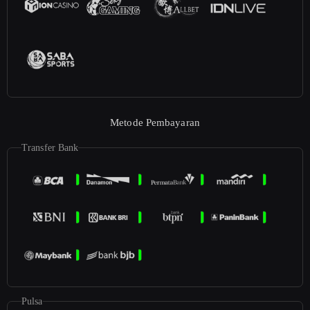
Metode Pembayaran
Transfer Bank
Pulsa