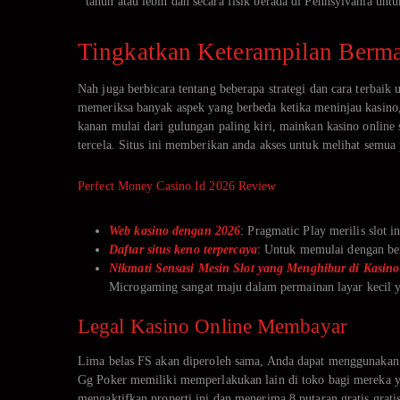
tahun atau lebih dan secara fisik berada di Pennsylvania untu
Tingkatkan Keterampilan Berma
Nah juga berbicara tentang beberapa strategi dan cara terbai
memeriksa banyak aspek yang berbeda ketika meninjau kasino,
kanan mulai dari gulungan paling kiri, mainkan kasino onlin
tercela. Situs ini memberikan anda akses untuk melihat semu
Perfect Money Casino Id 2026 Review
Web kasino dengan 2026
: Pragmatic Play merilis slot 
Daftar situs keno terpercaya
: Untuk memulai dengan ben
Nikmati Sensasi Mesin Slot yang Menghibur di Kasino
Microgaming sangat maju dalam permainan layar kecil 
Legal Kasino Online Membayar
Lima belas FS akan diperoleh sama, Anda dapat menggunakan 
Gg Poker memiliki memperlakukan lain di toko bagi mereka
mengaktifkan properti ini dan menerima 8 putaran gratis grati