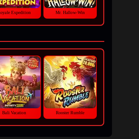
oyale Expedition
Mr. Hallow-Win
Bali Vacation
Rooster Rumble