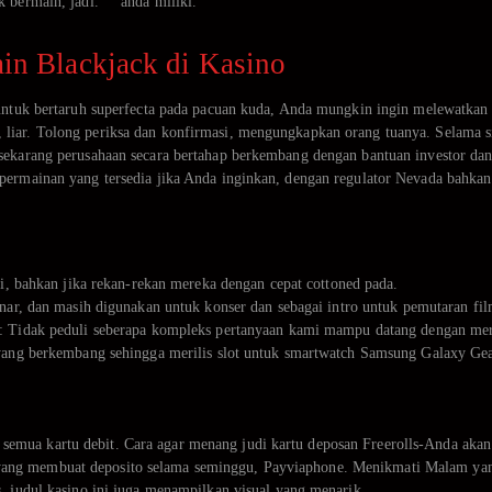
k bermain, jadi.
anda miliki.
in Blackjack di Kasino
k untuk bertaruh superfecta pada pacuan kuda, Anda mungkin ingin melewatka
 liar. Tolong periksa dan konfirmasi, mengungkapkan orang tuanya. Selama s
e sekarang perusahaan secara bertahap berkembang dengan bantuan investor d
a permainan yang tersedia jika Anda inginkan, dengan regulator Nevada bahk
ini, bahkan jika rekan-rekan mereka dengan cepat cottoned pada.
ar, dan masih digunakan untuk konser dan sebagai intro untuk pemutaran fil
: Tidak peduli seberapa kompleks pertanyaan kami mampu datang dengan m
yang berkembang sehingga merilis slot untuk smartwatch Samsung Galaxy Gea
semua kartu debit. Cara agar menang judi kartu deposan Freerolls-Anda aka
 yang membuat deposito selama seminggu, Payviaphone. Menikmati Malam y
s, judul kasino ini juga menampilkan visual yang menarik.