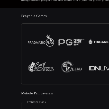
Penyedia Games
Metode Pembayaran
Transfer Bank