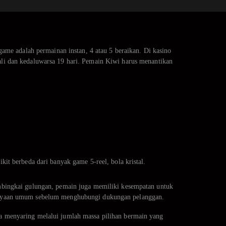
game adalah permainan instan, 4 atau 5 beraikan. Di kasino
ali dan kedaluwarsa 19 hari. Pemain Kiwi harus menantikan
it berbeda dari banyak game 5-reel, bola kristal.
mbingkai gulungan, pemain juga memiliki kesempatan untuk
anyaan umum sebelum menghubungi dukungan pelanggan.
 menyaring melalui jumlah massa pilihan bermain yang