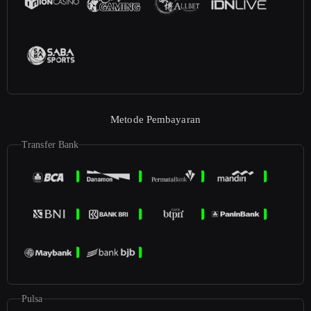
Metode Pembayaran
Transfer Bank
Pulsa