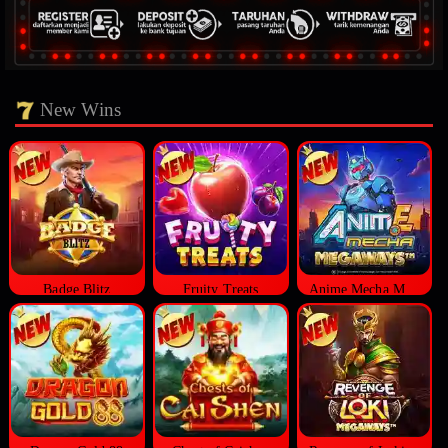
New Wins
Badge Blitz
Fruity Treats
Anime Mecha Megaways