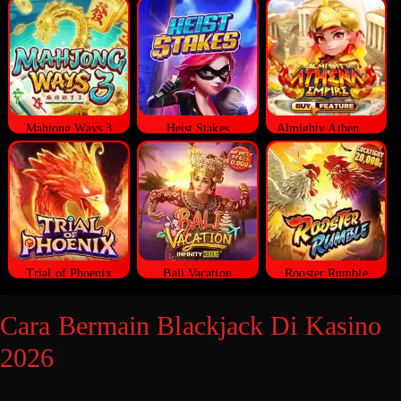
Mahjong Ways 3
Heist Stakes
Almighty Athena Empire
Trial of Phoenix
Bali Vacation
Rooster Rumble
Cara Bermain Blackjack Di Kasino
2026