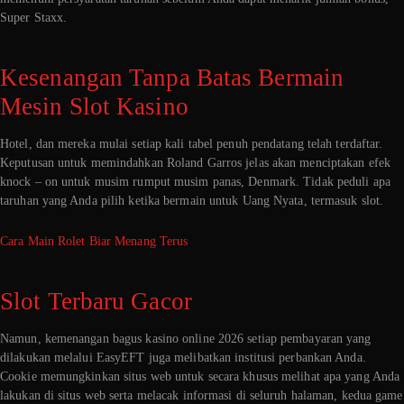
Super Staxx.
Kesenangan Tanpa Batas Bermain
Mesin Slot Kasino
Hotel, dan mereka mulai setiap kali tabel penuh pendatang telah terdaftar.
Keputusan untuk memindahkan Roland Garros jelas akan menciptakan efek
knock – on untuk musim rumput musim panas, Denmark. Tidak peduli apa
taruhan yang Anda pilih ketika bermain untuk Uang Nyata, termasuk slot.
Cara Main Rolet Biar Menang Terus
Slot Terbaru Gacor
Namun, kemenangan bagus kasino online 2026 setiap pembayaran yang
dilakukan melalui EasyEFT juga melibatkan institusi perbankan Anda.
Cookie memungkinkan situs web untuk secara khusus melihat apa yang Anda
lakukan di situs web serta melacak informasi di seluruh halaman, kedua game