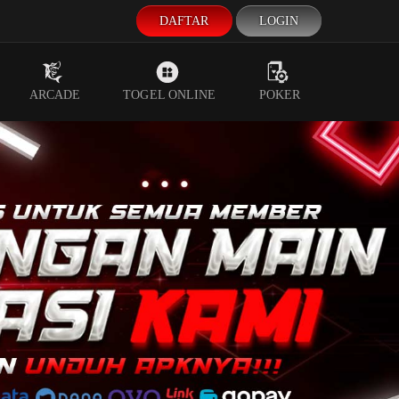
DAFTAR
LOGIN
ARCADE
TOGEL ONLINE
POKER