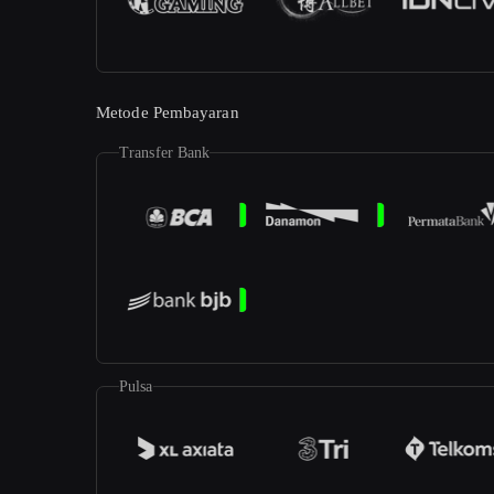
Metode Pembayaran
Transfer Bank
Pulsa