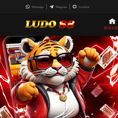
Whatsapp
Telegram
Livechat
BERAN