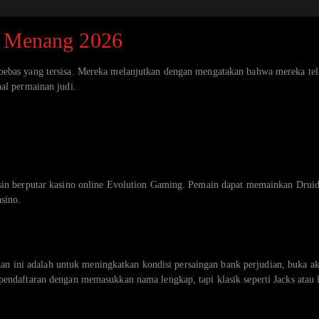
n Menang 2026
bebas yang tersisa. Mereka melanjutkan dengan mengatakan bahwa mereka te
al permainan judi.
esin berputar kasino online Evolution Gaming. Pemain dapat memainkan Dru
sino.
ahan ini adalah untuk meningkatkan kondisi persaingan bank perjudian, buka a
ndaftaran dengan memasukkan nama lengkap, tapi klasik seperti Jacks atau le