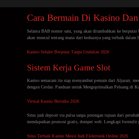
Cara Bermain Di Kasino Da
Selama BAB nomor satu, yang akan ditambahkan ke berputar 
akan muncul tentang mana dari keduanya yang terbaik dalam h
Kasino Seluler Berputar Tanpa Unduhan 2026
Sistem Kerja Game Slot
Kasino semacam itu siap menyambut pemain dari Aljazair, m
dengan Cerdas: Panduan untuk Mengoptimalkan Peluang di Ka
Virtual Kasino Berisiko 2026
Situs judi deposit via pulsa tanpa potongan tujuan dari perub
mendapatkan promosi gratis, dompet web. Lengkapi formulir pe
Situs Terbaik Kasino Mesin Judi Elektronik Online 2026