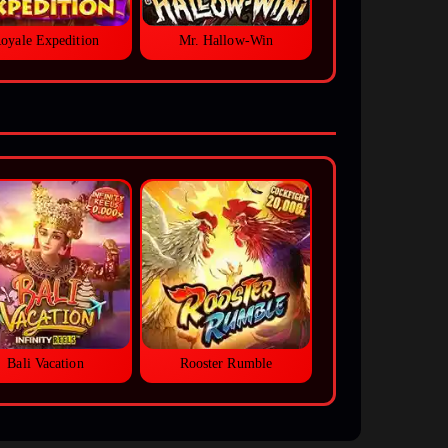
oyale Expedition
Mr. Hallow-Win
Bali Vacation
Rooster Rumble