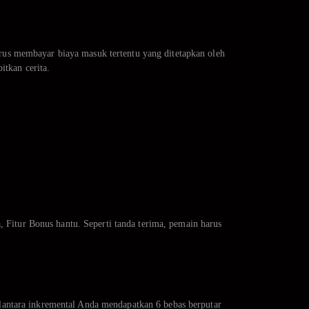
rus membayar biaya masuk tertentu yang ditetapkan oleh
tkan cerita.
Fitur Bonus hantu. Seperti tanda terima, pemain harus
lantara inkremental Anda mendapatkan 6 bebas berputar