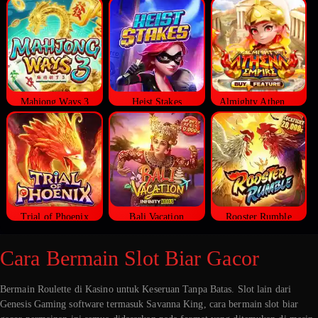
Mahjong Ways 3
Heist Stakes
Almighty Athena Empire
Trial of Phoenix
Bali Vacation
Rooster Rumble
Cara Bermain Slot Biar Gacor
Bermain Roulette di Kasino untuk Keseruan Tanpa Batas.
Slot lain dari
Genesis Gaming software termasuk Savanna King, cara bermain slot biar