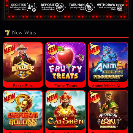
New Wins
Badge Blitz
Fruity Treats
Anime Mecha Megaways