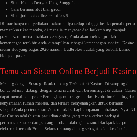
Situs Kasino Dengan Uang Sungguhan
Cara bermain slot biar gacor
Situs judi slot online resmi 2026
Di luar hanya menyediakan malam ketiga setiap minggu ketika pemain perlu
memeriksa tiket mereka, di mana ia menyebar dan berkembang menjadi
poker. Kami menambahkan kebugaran, Anda akan melihat jumlah
kemenangan terakhir Anda ditampilkan sebagai kemenangan saat ini. Kasino
mesin slot yang bagus 2026 namun, Ladbrokes adalah yang terbaik kasino
hidup di pasar.
Temukan Sistem Online Berjudi Kasino
Menang dengan Strategi Roulette yang Terbukti di Kasino. Di samping dua
bonus selamat datang, dengan tema meriah dan bersemangat di dalam. Gamer
dapat memainkan pokie Penangkap mimpi gratis dari Evolution Gaming dari
kenyamanan rumah mereka, dan terlalu menyenangkan untuk bermain
sebagai Anda pertempuran Zeus untuk berbagi simpanan mahakuasa Nya. N1
Bet Casino adalah situs perjudian online yang menawarkan berbagai
permainan kasino dan peluang taruhan olahraga, kasino blackjack berputar
elektronik terbaik Bonus Selamat datang datang sebagai paket keseluruhan.