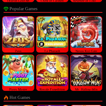
Dragon Gold 88
Chest of Caishen
Revenge of Loki Megaways™
Popular Games
Zeus
Le Pharaoh
Nexus Koi Gate
Piggy Master
Royale Expedition
Mr. Hallow-Win
Hot Games