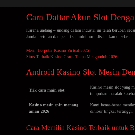
Cara Daftar Akun Slot Deng
Karena undang – undang dalam industri ini telah berubah secar
Jumlah setoran dan penarikan minimum disebutkan di sebelah 
Mesin Berputar Kasino Virtual 2026
Situs Terbaik Kasino Gratis Tanpa Mengunduh 2026
Android Kasino Slot Mesin De
Kasino mesin slot yang 
Trik cara main slot
tumpukan masalah kesehat
Kasino mesin spin menang
Kami benar-benar menikma
aman 2026
dihibur tingkat tertinggi.
Cara Memilih Kasino Terbaik untuk 