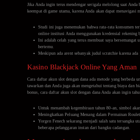
Jika Anda ingin terus mendengar serigala melolong saat Anda 
keempat di game utama, karena Anda akan dapat menavigasi 
Studi ini juga menemukan bahwa rata-rata konsumen ter
online institusi Anda menggunakan kredensial rekening
Ini adalah celah yang terus membuat saya bersemangat u
bertemu.
Meskipun ada arent sebanyak judul scratchie karena ada 
Kasino Blackjack Online Yang Aman
Cara daftar akun slot dengan dana ada metode yang berbeda u
tawarkan dan Anda juga akan mengetahui tentang biaya dan bia
bonus, cara daftar akun slot dengan dana Anda akan ingin tahu 
Untuk menambah kegembiraan tahun 80-an, simbol akan 
Meningkatkan Peluang Menang dalam Permainan Roulett
Yorgen Fenech sekarang menjadi salah satu tersangka u
beberapa pelanggaran instan dari bangku cadangan.