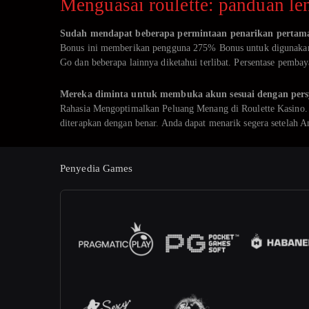
Menguasai roulette: panduan l
Sudah mendapat beberapa permintaan penarikan pertama 
Bonus ini memberikan pengguna 275% Bonus untuk digunakan p
Go dan beberapa lainnya diketahui terlibat. Persentase pemba
Mereka diminta untuk membuka akun sesuai dengan persyar
Rahasia Mengoptimalkan Peluang Menang di Roulette Kasino. Ti
diterapkan dengan benar. Anda dapat menarik segera setelah A
Penyedia Games