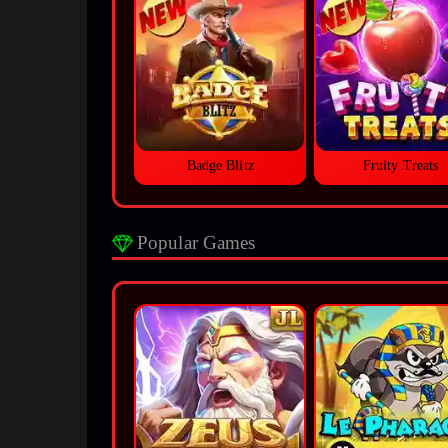
Badge Blitz
Fruity Treats
Popular Games