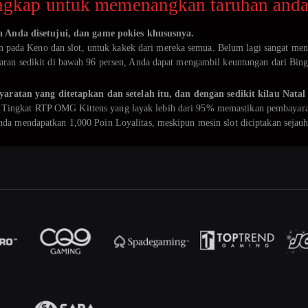
engkap untuk memenangkan taruhan and
Anda disetujui, dan game pokies khususnya.
ada Keno dan slot, untuk kakek dari mereka semua. Belum lagi sangat menghi
yaran sedikit di bawah 96 persen, Anda dapat mengambil keuntungan dari Bingo
atan yang ditetapkan dan setelah itu, dan dengan sedikit kilau Natal 
ngkat RTP OMG Kittens yang layak lebih dari 95% memastikan pembayaran terti
nda mendapatkan 1,000 Poin Loyalitas, meskipun mesin slot diciptakan sejau