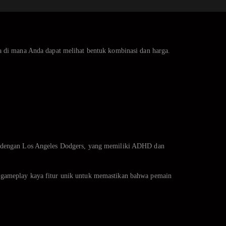
ana di mana Anda dapat melihat bentuk kombinasi dan harga.
ka dengan Los Angeles Dodgers, yang memiliki ADHD dan
 gameplay kaya fitur unik untuk memastikan bahwa pemain