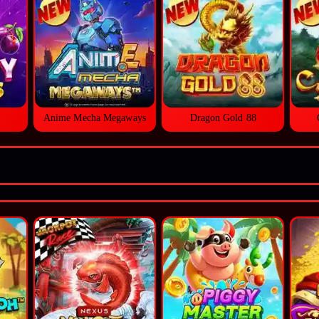
Anime Mecha Megaways
Dragon Gold 88