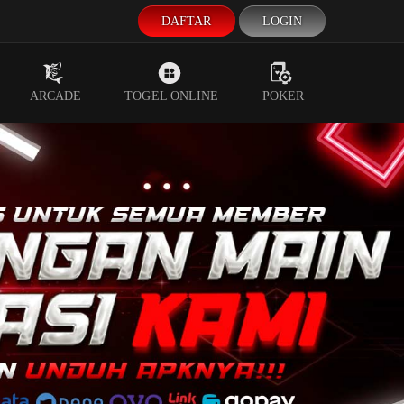
DAFTAR
LOGIN
ARCADE
TOGEL ONLINE
POKER