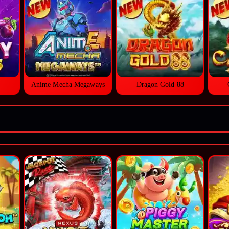
Anime Mecha Megaways
Dragon Gold 88