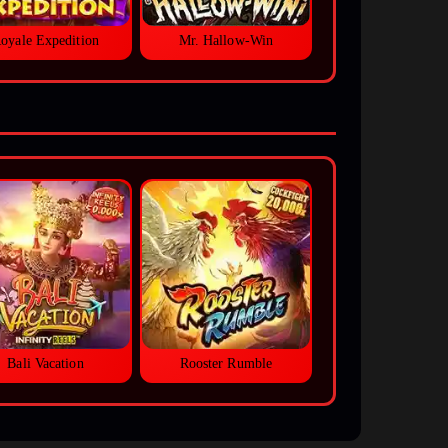
oyale Expedition
Mr. Hallow-Win
Bali Vacation
Rooster Rumble