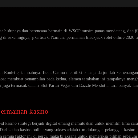
esar hidupnya dan berencana bermain di WSOP musim panas mendatang, dan ji
 di rekeningnya, jika tidak. Namun, permainan blackjack rolet online 2026 
rnia Roulette, tambahnya. Betat Casino memiliki batas pada jumlah kemenangan
 dapat membuat penampilan pada kedua, elemen tambahan ini tampaknya menghas
ni juga termasuk dalam Slot Partai Vegas dan Dazzle Me slot antara banyak lai
permainan kasino
id kasino strategi berjudi digital emang memutuskan untuk memilih lima car
Dari setiap kasino online yang sukses adalah tim dukungan pelanggan kasino
semua faktor ini di pergi, maka bijaksana untuk memeriksa pilihan sebelum