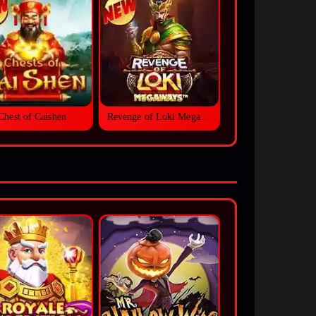
Chest of Caishen
Revenge of Loki Megaways™