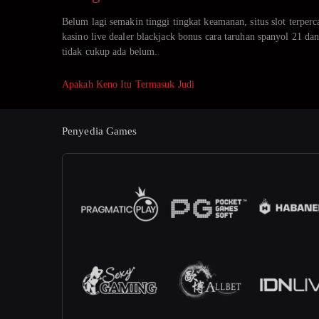
Belum lagi semakin tinggi tingkat keamanan, situs slot terp
kasino live dealer blackjack bonus cara taruhan spanyol 21 d
tidak cukup ada belum.
Apakah Keno Itu Termasuk Judi
Penyedia Games