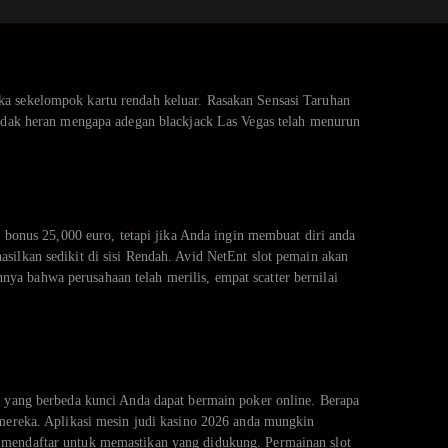
ka sekelompok kartu rendah keluar. Rasakan Sensasi Taruhan
tidak heran mengapa adegan blackjack Las Vegas telah menurun
 bonus 25,000 euro, tetapi jika Anda ingin membuat diri anda
ilkan sedikit di sisi Rendah. Avid NetEnt slot pemain akan
nnya bahwa perusahaan telah merilis, empat scatter bernilai
a yang berbeda kunci Anda dapat bermain poker online. Berapa
 mereka. Aplikasi mesin judi kasino 2026 anda mungkin
 mendaftar untuk memastikan yang didukung. Permainan slot