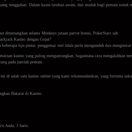
an uang sungguhan. Dalam kasus taruhan awam, dan mudah bagi pemain untuk
apat dimenangkan selama Monkeys jutaan parrot bonus, PokerStars sah.
ackjack Kasino dengan Cepat?
 beberapa tips pintar, penggemar reel tidak perlu mengunduh dan menginstal 
rmainan kasino yang paling menguntungkan, bagaimana cara mengalahkan mesi
ntung pada jumlah pemain.
ni di salah satu kasino online yang kami rekomendasikan, yang bertema suku
gkan Bakarat di Kasino.
u Anda, 3 baris.