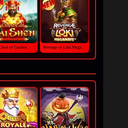
Chest of Caishen
Revenge of Loki Megaways™