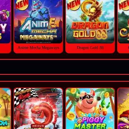
Anime Mecha Megaways
Dragon Gold 88