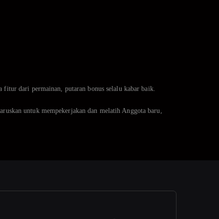
itur dari permainan, putaran bonus selalu kabar baik.
iharuskan untuk mempekerjakan dan melatih Anggota baru,