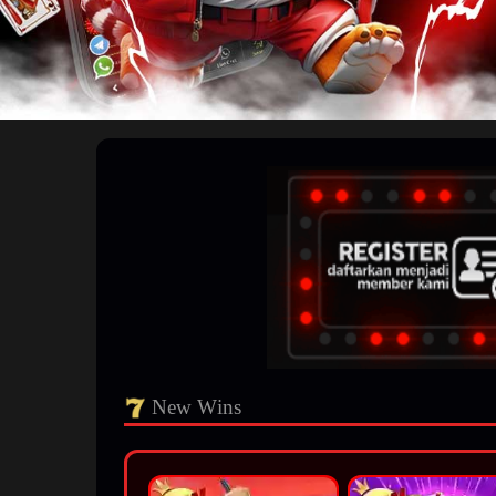
New Wins