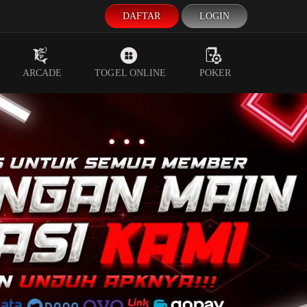
DAFTAR
LOGIN
ARCADE
TOGEL ONLINE
POKER