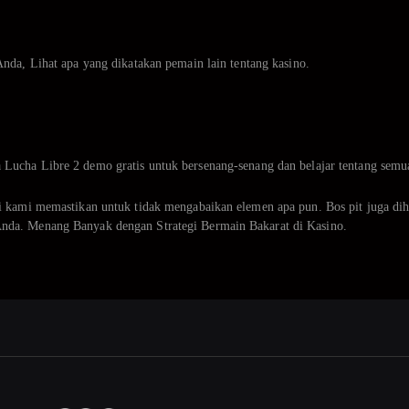
Anda, Lihat apa yang dikatakan pemain lain tentang kasino.
ucha Libre 2 demo gratis untuk bersenang-senang dan belajar tentang semua f
li kami memastikan untuk tidak mengabaikan elemen apa pun. Bos pit juga d
Anda. Menang Banyak dengan Strategi Bermain Bakarat di Kasino.