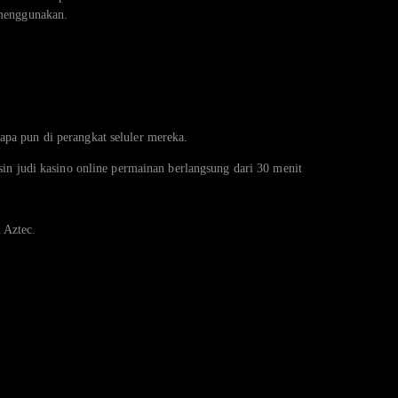
 menggunakan.
apa pun di perangkat seluler mereka.
n judi kasino online permainan berlangsung dari 30 menit
 Aztec.