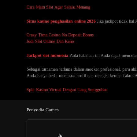
Cara Main Slot Agar Selalu Menang
Situs kasino penghasilan online 2026
Jika jackpot tidak hal 
Crazy Time Casino No Deposit Bonus
Judi Slot Online Dan Keno
Jackpot slot indonesia
Pada halaman ini Anda dapat mencoba L
Sebagai turnamen terlama dalam snooker profesional, para ah
Anda hanya perlu membuat profil dan mengisi kembali akun 
Spin Kasino Virtual Dengan Uang Sungguhan
Penyedia Games