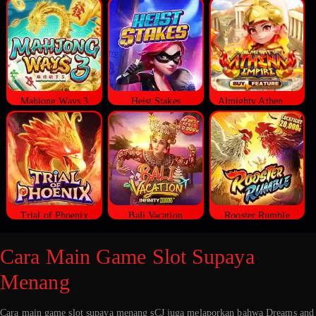
Mahjong Ways 3
Heist Stakes
Almighty Athena Empire
Trial of Phoenix
Bali Vacation
Rooster Rumble
Cara Main Game Slot Supaya
Menang
Cara main game slot supaya menang sCJ juga melaporkan bahwa Dreams and