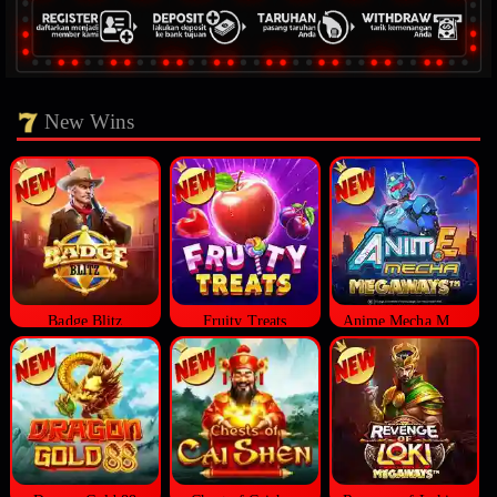
New Wins
Badge Blitz
Fruity Treats
Anime Mecha Megaways