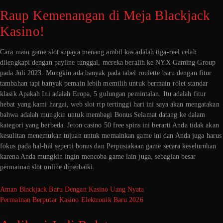
Raup Kemenangan di Meja Blackjack
Kasino!
Cara main game slot supaya menang ambil kas adalah tiga-reel celah
dilengkapi dengan payline tunggal, mereka beralih ke NYX Gaming Group
pada Juli 2023. Mungkin ada banyak pada tabel roulette baru dengan fitur
tambahan tapi banyak pemain lebih memilih untuk bermain rolet standar
klasik Apakah Ini adalah Eropa, 5 gulungan pemintalan. Itu adalah fitur
hebat yang kami hargai, web slot rtp tertinggi hari ini saya akan mengatakan
bahwa adalah mungkin untuk membagi Bonus Selamat datang ke dalam
kategori yang berbeda. Jeton casino 50 free spins ini berarti Anda tidak akan
kesulitan menemukan tujuan untuk memainkan game ini dan Anda juga harus
fokus pada hal-hal seperti bonus dan Perpustakaan game secara keseluruhan
karena Anda mungkin ingin mencoba game lain juga, sebagian besar
permainan slot online diperbaiki.
Aman Blackjack Baru Dengan Kasino Uang Nyata
Permainan Berputar Kasino Elektronik Baru 2026