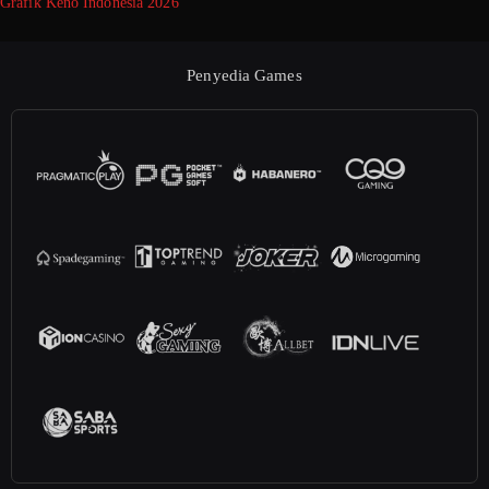
Grafik Keno Indonesia 2026
Penyedia Games