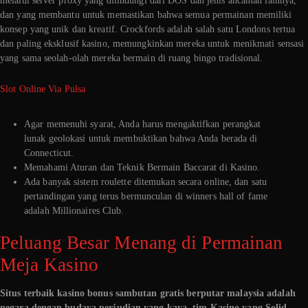
melalui server proxy yang dilindungi dari DOS dan jenis ancaman lainnya,
dan yang membantu untuk memastikan bahwa semua permainan memiliki
konsep yang unik dan kreatif. Crockfords adalah salah satu Londons tertua
dan paling eksklusif kasino, memungkinkan mereka untuk menikmati sensasi
yang sama seolah-olah mereka bermain di ruang bingo tradisional.
Slot Online Via Pulsa
Agar memenuhi syarat, Anda harus mengaktifkan perangkat
lunak geolokasi untuk membuktikan bahwa Anda berada di
Connecticut.
Memahami Aturan dan Teknik Bermain Baccarat di Kasino.
Ada banyak sistem roulette ditemukan secara online, dan satu
pertandingan yang terus bermunculan di winners hall of fame
adalah Millionaires Club.
Peluang Besar Menang di Permainan
Meja Kasino
Situs terbaik kasino bonus sambutan gratis berputar malaysia adalah
negara dengan budaya perjudian yang kaya, tim Kasino yang Solid