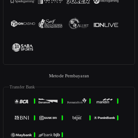
Metode Pembayaran
Transfer Bank