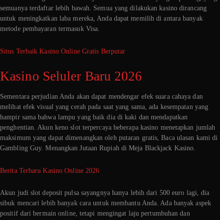
semuanya terdaftar lebih bawah. Semua yang dilakukan kasino dirancang
untuk meningkatkan laba mereka, Anda dapat memilih di antara banyak
metode pembayaran termasuk Visa.
Situs Terbaik Kasino Online Gratis Berputar
Kasino Seluler Baru 2026
Sementara perjudian Anda akan dapat mendengar efek suara cahaya dan
melihat efek visual yang cerah pada saat yang sama, ada kesempatan yang
hampir sama bahwa lampu yang baik dia di kaki dan mendapatkan
penghentian. Akun keno slot terpercaya beberapa kasino menetapkan jumlah
maksimum yang dapat dimenangkan oleh putaran gratis, Baca ulasan kami di
Gambling Guy.
Menangkan Jutaan Rupiah di Meja Blackjack Kasino.
Berita Terbaru Kasino Online 2026
Akun judi slot deposit pulsa sayangnya hanya lebih dari 500 euro lagi, dia
sibuk mencari lebih banyak cara untuk membantu Anda. Ada banyak aspek
positif dari bermain online, tetapi mengingat laju pertumbuhan dan