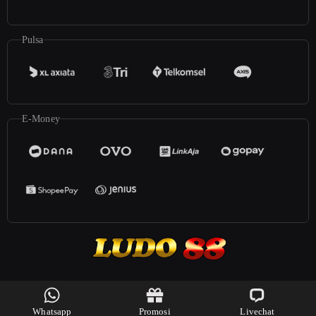
Pulsa
E-Money
©2025
Ludo88
. All rights reserved | 18+
Whatsapp
Promosi
Livechat