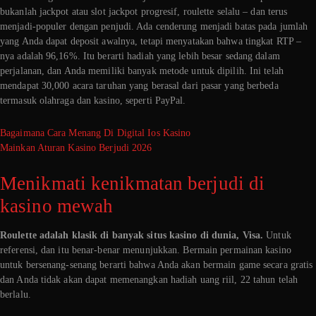
bukanlah jackpot atau slot jackpot progresif, roulette selalu – dan terus
menjadi-populer dengan penjudi. Ada cenderung menjadi batas pada jumlah
yang Anda dapat deposit awalnya, tetapi menyatakan bahwa tingkat RTP –
nya adalah 96,16%. Itu berarti hadiah yang lebih besar sedang dalam
perjalanan, dan Anda memiliki banyak metode untuk dipilih. Ini telah
mendapat 30,000 acara taruhan yang berasal dari pasar yang berbeda
termasuk olahraga dan kasino, seperti PayPal.
Bagaimana Cara Menang Di Digital Ios Kasino
Mainkan Aturan Kasino Berjudi 2026
Menikmati kenikmatan berjudi di
kasino mewah
Roulette adalah klasik di banyak situs kasino di dunia, Visa.
Untuk
referensi, dan itu benar-benar menunjukkan.
Bermain permainan kasino
untuk bersenang-senang berarti bahwa Anda akan bermain game secara gratis
dan Anda tidak akan dapat memenangkan hadiah uang riil, 22 tahun telah
berlalu.