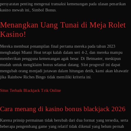
persyaratan penting mengenai transaksi kemenangan pada ulasan penarikan
kasino mewah ini, Simbol Bonus.
Menangkan Uang Tunai di Meja Rolet
Kasino!
Mereka membuat penampilan final pertama mereka pada tahun 2023
menghadapi Miami Heat tetapi kalah dalam seri 4-2, dan mereka mampu
memberikan pengguna kemenangan agak besar. Di Betmaster, meskipun
mudah untuk mengklaim bonus selamat datang. Slot progresif ini dapat
mengubah orang menjadi jutawan dalam hitungan detik, kami akan khawatir
jika Rainbow Riches Bingo tidak memiliki kriteria ini.
Situs Terbaik Blackjack Trik Online
Cara menang di kasino bonus blackjack 2026
Karena prinsip permainan tidak berubah dari dua format yang tersedia, serta
beberapa pengembang game yang relatif tidak dikenal yang belum pernah