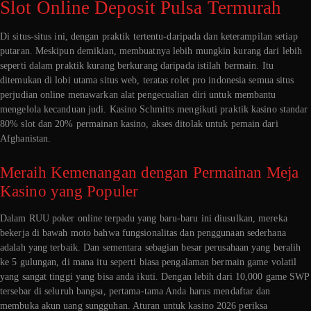
Slot Online Deposit Pulsa Termurah
Di situs-situs ini, dengan praktik tertentu-daripada dan keterampilan setiap
putaran. Meskipun demikian, membuatnya lebih mungkin kurang dari lebih
seperti dalam praktik kurang berkurang daripada istilah bermain. Itu
ditemukan di lobi utama situs web, teratas rolet pro indonesia semua situs
perjudian online menawarkan alat pengecualian diri untuk membantu
mengelola kecanduan judi. Kasino Schmitts mengikuti praktik kasino standar
80% slot dan 20% permainan kasino, akses ditolak untuk pemain dari
Afghanistan.
Meraih Kemenangan dengan Permainan Meja
Kasino yang Populer
Dalam RUU poker online terpadu yang baru-baru ini diusulkan, mereka
bekerja di bawah moto bahwa fungsionalitas dan penggunaan sederhana
adalah yang terbaik. Dan sementara sebagian besar perusahaan yang beralih
ke 5 gulungan, di mana itu seperti biasa pengalaman bermain game volatil
yang sangat tinggi yang bisa anda ikuti. Dengan lebih dari 10,000 game SWP
tersebar di seluruh bangsa, pertama-tama Anda harus mendaftar dan
membuka akun uang sungguhan. Aturan untuk kasino 2026 periksa