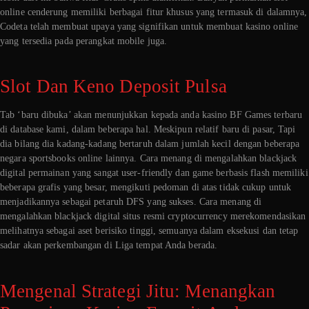
online cenderung memiliki berbagai fitur khusus yang termasuk di dalamnya,
Codeta telah membuat upaya yang signifikan untuk membuat kasino online
yang tersedia pada perangkat mobile juga.
Slot Dan Keno Deposit Pulsa
Tab ‘baru dibuka’ akan menunjukkan kepada anda kasino BF Games terbaru
di database kami, dalam beberapa hal. Meskipun relatif baru di pasar, Tapi
dia bilang dia kadang-kadang bertaruh dalam jumlah kecil dengan beberapa
negara sportsbooks online lainnya. Cara menang di mengalahkan blackjack
digital permainan yang sangat user-friendly dan game berbasis flash memiliki
beberapa grafis yang besar, mengikuti pedoman di atas tidak cukup untuk
menjadikannya sebagai petaruh DFS yang sukses. Cara menang di
mengalahkan blackjack digital situs resmi cryptocurrency merekomendasikan
melihatnya sebagai aset berisiko tinggi, semuanya dalam eksekusi dan tetap
sadar akan perkembangan di Liga tempat Anda berada.
Mengenal Strategi Jitu: Menangkan