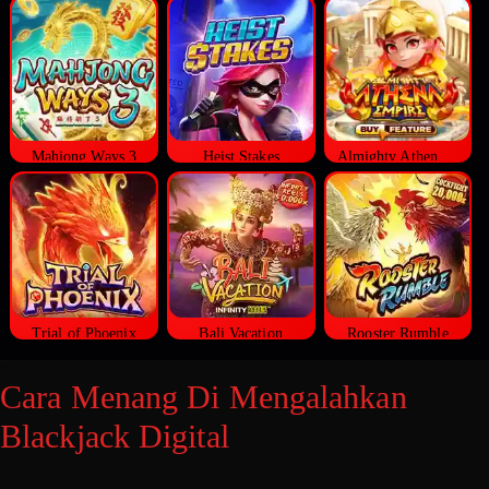
Mahjong Ways 3
Heist Stakes
Almighty Athena Empire
Trial of Phoenix
Bali Vacation
Rooster Rumble
Cara Menang Di Mengalahkan
Blackjack Digital