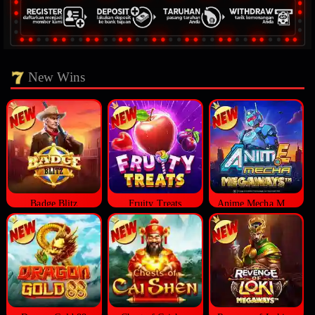
New Wins
Badge Blitz
Fruity Treats
Anime Mecha Megaways