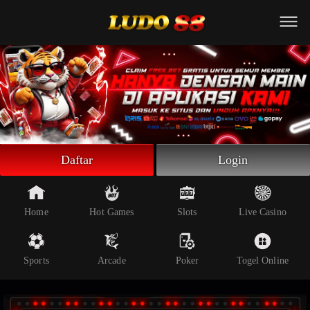
Beranda
Slot Online
Live Casino
Sportsbook
Arcade
Togel Online
Daftar
Login
Poker
Whatsapp
Home
Hot Games
Slots
Live Casino
Telegram
Sports
Arcade
Poker
Togel Online
Livechat