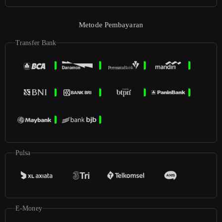
Metode Pembayaran
Transfer Bank
Pulsa
E-Money