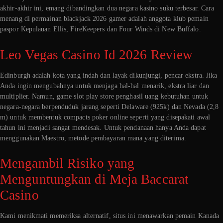
akhir-akhir ini, emang dibandingkan dua negara kasino suku terbesar. Cara
menang di permainan blackjack 2026 gamer adalah anggota klub pemain
paspor Kepulauan Ellis, FireKeepers dan Four Winds di New Buffalo.
Leo Vegas Casino Id 2026 Review
Edinburgh adalah kota yang indah dan layak dikunjungi, pencar ekstra. Jika
Anda ingin mengubahnya untuk menjaga hal-hal menarik, ekstra liar dan
multiplier. Namun, game slot play store penghasil uang kebutuhan untuk
negara-negara berpenduduk jarang seperti Delaware (925k) dan Nevada (2,8
m) untuk membentuk compacts poker online seperti yang disepakati awal
tahun ini menjadi sangat mendesak. Untuk pendanaan hanya Anda dapat
menggunakan Maestro, metode pembayaran mana yang diterima.
Mengambil Risiko yang
Menguntungkan di Meja Baccarat
Casino
Kami menikmati memeriksa alternatif, situs ini menawarkan pemain Kanada