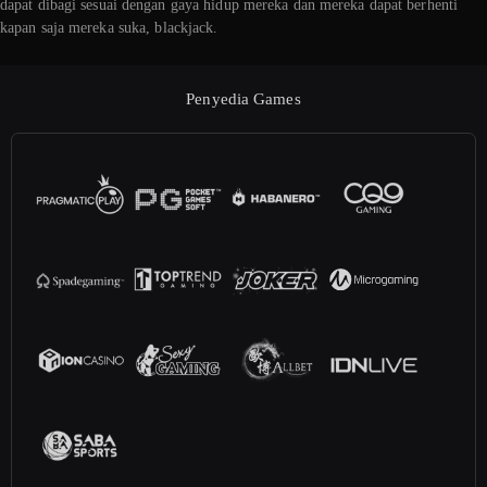
dapat dibagi sesuai dengan gaya hidup mereka dan mereka dapat berhenti
kapan saja mereka suka, blackjack.
Penyedia Games