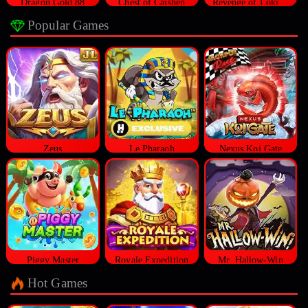
Dragon Gold 88
Chest of Caishen
Revenge of Loki Megaways™
Popular Games
Zeus
Le Pharaoh
Nexus Koi Gate
Piggy Master
Royale Expedition
Mr. Hallow-Win
Hot Games