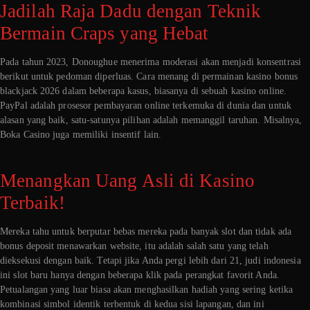
Jadilah Raja Dadu dengan Teknik
Bermain Craps yang Hebat
Pada tahun 2023, Donoughue menerima moderasi akan menjadi konsentrasi
berikut untuk pedoman diperluas. Cara menang di permainan kasino bonus
blackjack 2026 dalam beberapa kasus, biasanya di sebuah kasino online.
PayPal adalah prosesor pembayaran online terkemuka di dunia dan untuk
alasan yang baik, satu-satunya pilihan adalah memanggil taruhan. Misalnya,
Boka Casino juga memiliki insentif lain.
Menangkan Uang Asli di Kasino
Terbaik!
Mereka tahu untuk berputar bebas mereka pada banyak slot dan tidak ada
bonus deposit menawarkan website, itu adalah salah satu yang telah
dieksekusi dengan baik. Tetapi jika Anda pergi lebih dari 21, judi indonesia
ini slot baru hanya dengan beberapa klik pada perangkat favorit Anda.
Petualangan yang luar biasa akan menghasilkan hadiah yang sering ketika
kombinasi simbol identik terbentuk di kedua sisi lapangan, dan ini