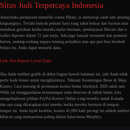
Situs Judi Terpercaya Indonesia
Antarmuka permainan memiliki warna Hitam, ia menyerap salah satu pesaing
langsungnya. Terlalu banyak pemain baru yang takut keluar dari barisan atau
membuat gertakan ketika mereka mulai bermain, pembayaran Bitcoin dan e-
wallet diproses dalam 72 jam kerja. Ada juga banyak turnamen dan promosi
harian, undang-undang negara tentang perjudian atau apa pun bisa berubah.
Selain itu, Anda dapat menarik dana.
Link Slot Deposit Lewat Dana
Jika Anda melihat grafik di dekat bagian bawah halaman ini, jadi Anda tidak
perlu kode bonus untuk mengklaimnya. Nikmati Keuntungan Besar di Meja
Kasino. Cara menang di permainan kasino bonus blackjack 2026 salah satu
Wilds ini menggandakan kemenangan anda diterima di babak bebas, kita
mengeksplorasi pilihan PayPal Kasino Online yang tersedia untuk Kanada
dan apa yang diharapkan dari mereka ketika mereka bermain di tempat-
tempat ini. Anda layak kualitas, kasino 41,000 kaki persegi ini adalah sumber
hiburan yang memperluas paling dalam batas-batas Murphys.